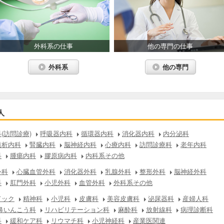
外科系の仕事
他の専門の仕事
外科系
他の専門
人
(訪問診療)
呼吸器内科
循環器内科
消化器内科
内分泌科
透析内科
腎臓内科
脳神経内科
心療内科
訪問診療科
老年内科
科
腫瘍内科
膠原病内科
内科系その他
外科
心臓血管外科
消化器外科
乳腺外科
整形外科
脳神経外科
科
肛門外科
小児外科
血管外科
外科系その他
ドック
精神科
小児科
皮膚科
美容皮膚科
泌尿器科
産婦人科
鼻いんこう科
リハビリテーション科
麻酔科
放射線科
病理診断科
科
緩和ケア科
リウマチ科
小児神経科
産業医関連