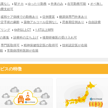
残業なし
駅チカ
ゆったり勤務
外来のみ
在宅勤務可能
オペ無し
泊費支給可
緩和ケア病棟での勤務あり
症例豊富
糖尿病専門外来あり
予定手術の麻酔
薬物アルコール症例なし
思春期症例あり
自由診療
ダリング
64列以上CT
1.5T以上MRI
の募集
診療科の立ち上げ
後期研修医の受け入れ可
専門医取得可
精神保健指定医の取得可
技術認定医が在籍
籍
常勤病理科医師が在籍
ビスの特徴