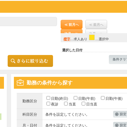
≪ 前月へ
≪ 前月へ
次月へ ≫
次月へ ≫
橙字
…求人あり
…選択中
選択した日付
勤務の条件から探す
日勤(終日)
日勤(午前)
日勤(午後)
勤務区分
夜診
当直
日当直
科目区分
条件を設定してください。
月・日付
条件を設定してください。