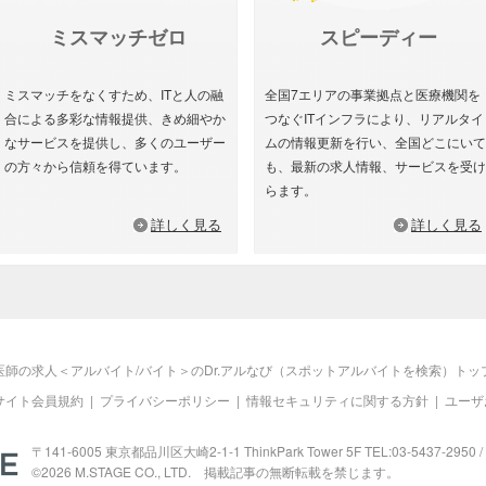
ミスマッチゼロ
スピーディー
ミスマッチをなくすため、ITと人の融
全国7エリアの事業拠点と医療機関を
合による多彩な情報提供、きめ細やか
つなぐITインフラにより、リアルタイ
なサービスを提供し、多くのユーザー
ムの情報更新を行い、全国どこにいて
の方々から信頼を得ています。
も、最新の求人情報、サービスを受け
らます。
詳しく見る
詳しく見る
医師の求人＜アルバイト/バイト＞のDr.アルなび（スポットアルバイトを検索）トッ
サイト会員規約
|
プライバシーポリシー
|
情報セキュリティに関する方針
|
ユーザ
M.STAGE
〒141-6005 東京都品川区大崎2-1-1 ThinkPark Tower 5F TEL:03-5437-2950 / 
©2026
M.STAGE
CO., LTD. 掲載記事の無断転載を禁じます。