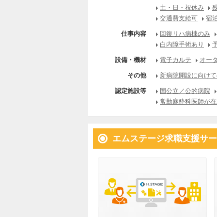
土・日・祝休み
交通費支給可
宿
仕事内容
回復リハ病棟のみ
白内障手術あり
設備・機材
電子カルテ
オー
その他
新病院開設に向けて
認定施設等
国公立／公的病院
常勤麻酔科医師が在
エムステージ求職支援サー