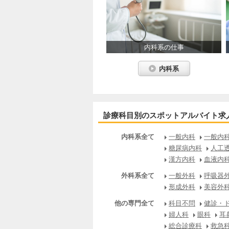
内科系の仕事
内科系
診療科目別のスポットアルバイト求
内科系全て
一般内科
一般内科
糖尿病内科
人工
漢方内科
血液内
外科系全て
一般外科
呼吸器
形成外科
美容外
他の専門全て
科目不問
健診・
婦人科
眼科
耳
総合診療科
救急