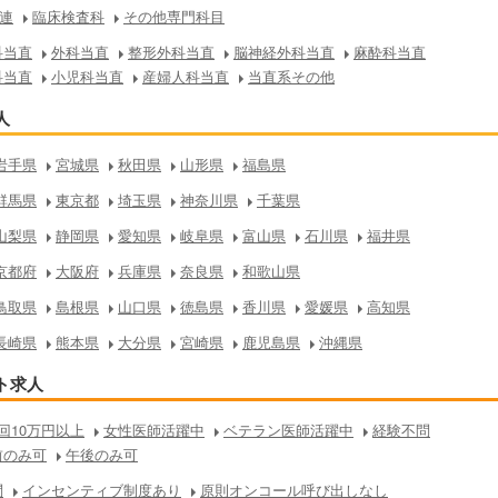
連
臨床検査科
その他専門科目
科当直
外科当直
整形外科当直
脳神経外科当直
麻酔科当直
科当直
小児科当直
産婦人科当直
当直系その他
人
岩手県
宮城県
秋田県
山形県
福島県
群馬県
東京都
埼玉県
神奈川県
千葉県
山梨県
静岡県
愛知県
岐阜県
富山県
石川県
福井県
京都府
大阪府
兵庫県
奈良県
和歌山県
鳥取県
島根県
山口県
徳島県
香川県
愛媛県
高知県
長崎県
熊本県
大分県
宮崎県
鹿児島県
沖縄県
ト求人
回10万円以上
女性医師活躍中
ベテラン医師活躍中
経験不問
前のみ可
午後のみ可
問
インセンティブ制度あり
原則オンコール呼び出しなし