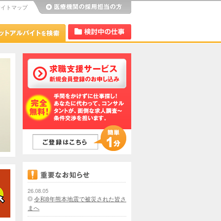
サイトマップ
び
Dr.アルなび
検討中リスト
26.08.05
令和8年熊本地震で被災された皆さ
まへ