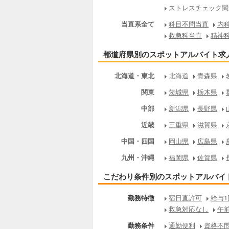
ストレスチェック関
当直系全て
科目不問当直
内
救急科当直
精神
都道府県別のスポットアルバイト求
北海道・東北
北海道
青森県
関東
茨城県
栃木県
中部
新潟県
長野県
近畿
三重県
滋賀県
中国・四国
岡山県
広島県
九州・沖縄
福岡県
佐賀県
こだわり条件別のスポットアルバイ
勤務特徴
宿日直許可
給与1
救急対応なし
午
勤務条件
通勤便利
資格不