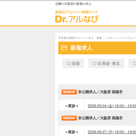
近畿の日勤系の新着の求人
非常勤の医師アルバイト求人・募集
＞
スポットバイト/アルバ
新着求人
非公開求人／大阪府 高槻市
＜夜診＞
2026.09.04 (金) 16:
非公開求人／大阪府 高槻市
＜夜診＞
2026.09.07 (月) 16: