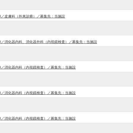
00～19:00／皮膚科（外来診療）／募集先：当施設
:30～12:30／消化器内科、消化器外科（内視鏡検査）／募集先：当施設
00～14:00／消化器内科（内視鏡検査）／募集先：当施設
00～17:00／消化器内科（内視鏡検査）／募集先：当施設
00～14:00／消化器内科（内視鏡検査）／募集先：当施設