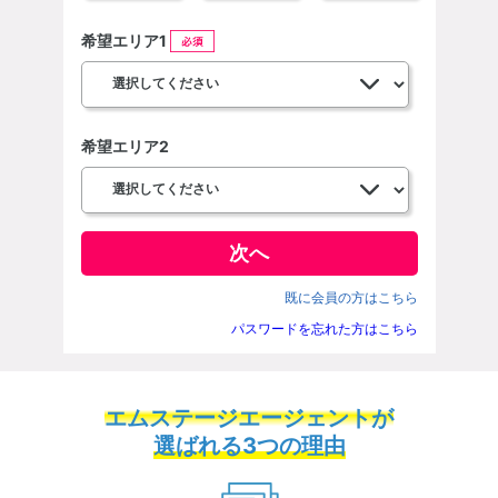
選択する
クリア
希望エリア1
希望
人工透析内科
希
腎臓内科
希望エリア2
その
脳神経内科
心療内科
訪問診療科
既に会員の方はこちら
パスワードを忘れた方はこちら
老年内科
漢方内科
エムステージエージェントが
選ばれる3つの理由
血液内科