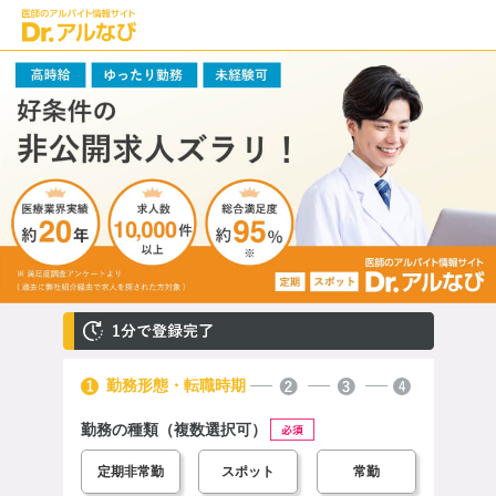
すべて選択
内科系
指定なし
※指定なし選択で下全ての選択解除。
外科系
一般内科
全て
月
火
水
木
金
土
日
日勤 (終日)
他の専門
一般内科(訪問診療)
日勤 (午前)
呼吸器内科
日勤 (午後)
循環器内科
夜診
当直
消化器内科
勤務形態・転職時期
勤
日当直
勤務の種類
（複数選択可）
希望
内分泌科
定期非常勤
スポット
常勤
希
糖尿病内科