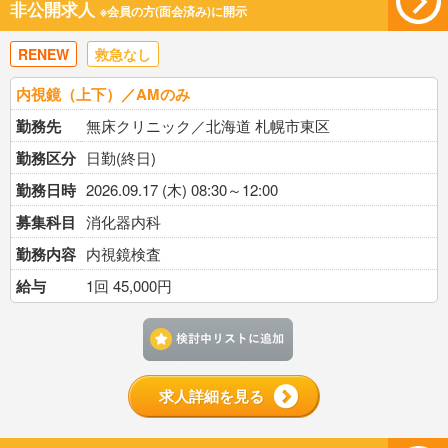
非公開求人
※会員の方(面会済み)に開示
RENEW
救急なし
内視鏡（上下）／AMのみ
勤務先
無床クリニック／北海道 札幌市東区
勤務区分
日勤(終日)
勤務日時
2026.09.17 (木) 08:30～12:00
募集科目
消化器内科
勤務内容
内視鏡検査
給与
1回 45,000円
検討中リストに追加す
求人詳細を見る