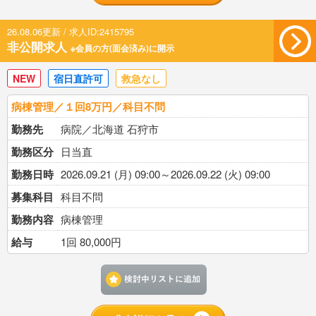
26.08.06更新 / 求人ID:2415795
非公開求人
※会員の方(面会済み)に開示
NEW
宿日直許可
救急なし
病棟管理／１回8万円／科目不問
勤務先
病院／北海道 石狩市
勤務区分
日当直
勤務日時
2026.09.21 (月) 09:00～2026.09.22 (火) 09:00
募集科目
科目不問
勤務内容
病棟管理
給与
1回 80,000円
検討中リストに追加す