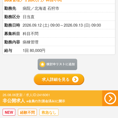
勤務先
病院／北海道 石狩市
勤務区分
日当直
勤務日時
2026.09.12 (土) 09:00～2026.09.13 (日) 09:00
募集科目
科目不問
勤務内容
病棟管理
給与
1回 80,000円
検討中リストに追加す
求人詳細を見る
26.08.06更新 / 求人ID:2416061
非公開求人
※会員の方(面会済み)に開示
NEW
経験不問
救急なし