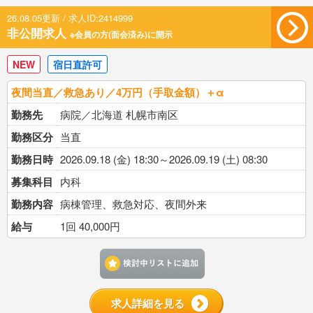
26.08.05更新 / 求人ID:2414999
非公開求人
※会員の方(面会済み)に開示
NEW
宿日直許可
夜間当直／救急あり／4万円（手取金額）＋α
勤務先
病院／北海道 札幌市南区
勤務区分
当直
勤務日時
2026.09.18 (金) 18:30～2026.09.19 (土) 08:30
募集科目
内科
勤務内容
病棟管理、救急対応、夜間外来
給与
1回 40,000円
検討中リストに追加す
求人詳細を見る