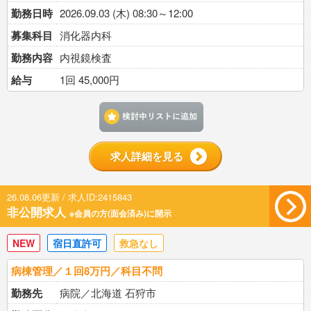
勤務日時
2026.09.03 (木) 08:30～12:00
募集科目
消化器内科
勤務内容
内視鏡検査
給与
1回 45,000円
検討中リストに追加す
求人詳細を見る
26.08.06更新 / 求人ID:2415843
非公開求人
※会員の方(面会済み)に開示
NEW
宿日直許可
救急なし
病棟管理／１回8万円／科目不問
勤務先
病院／北海道 石狩市