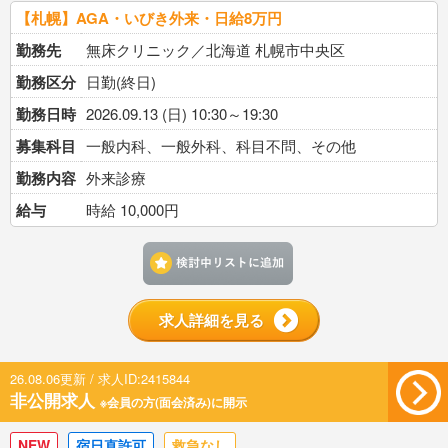
【札幌】AGA・いびき外来・日給8万円
勤務先
無床クリニック／北海道 札幌市中央区
勤務区分
日勤(終日)
勤務日時
2026.09.13 (日) 10:30～19:30
募集科目
一般内科、一般外科、科目不問、その他
勤務内容
外来診療
給与
時給 10,000円
検討中リストに追加す
求人詳細を見る
26.08.06更新 / 求人ID:2415844
非公開求人
※会員の方(面会済み)に開示
NEW
宿日直許可
救急なし