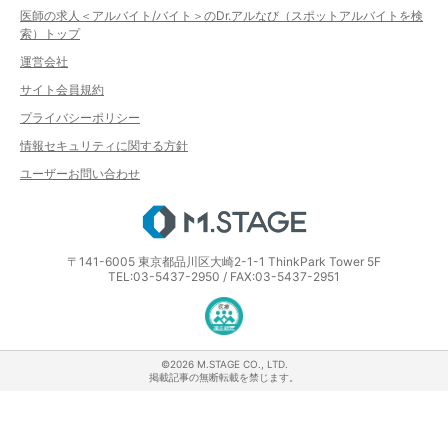
医師の求人＜アルバイト/バイト＞のDr.アルなび（スポットアルバイトを検
索）トップ
運営会社
サイト会員規約
プライバシーポリシー
情報セキュリティに関する方針
ユーザーお問い合わせ
エムステージ
〒141-6005 東京都品川区大崎2-1-1 ThinkPark Tower 5F
TEL:03-5437-2950 / FAX:03-5437-2951
医療・介護・保育分野における適正な
©2026 M.STAGE CO., LTD.
掲載記事の無断転載を禁じます。