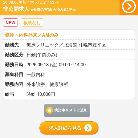
26.08.05更新 / 求人ID:2415377
非公開求人
※会員の方(面会済み)に開示
NEW
救急なし
健診・内科外来／AMのみ
勤務先
無床クリニック／北海道 札幌市豊平区
勤務区分
日勤(午前のみ)
勤務日時
2026.09.18 (金) 09:00～14:00
募集科目
一般内科
勤務内容
外来診療、健康診断
給与
時給 10,000円
検討中リストに追加す
求人詳細を見る