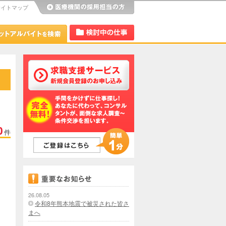
サイトマップ
び
Dr.アルなび
検討中リスト
0
件
26.08.05
令和8年熊本地震で被災された皆さ
まへ