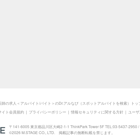
医師の求人＜アルバイト/バイト＞のDr.アルなび（スポットアルバイトを検索）トッ
サイト会員規約
|
プライバシーポリシー
|
情報セキュリティに関する方針
|
ユーザ
M.STAGE
〒141-6005 東京都品川区大崎2-1-1 ThinkPark Tower 5F TEL:03-5437-2950 / 
©2026
M.STAGE
CO., LTD. 掲載記事の無断転載を禁じます。