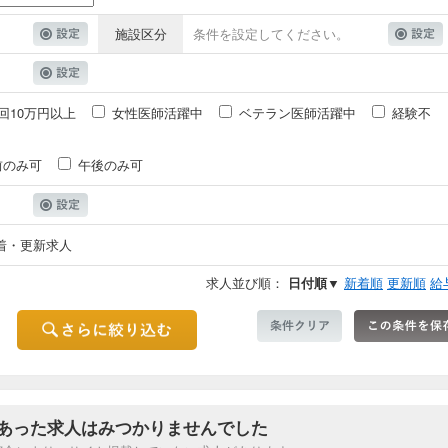
施設区分
条件を設定してください。
回10万円以上
女性医師活躍中
ベテラン医師活躍中
経験不
前のみ可
午後のみ可
着・更新求人
求人並び順：
日付順▼
新着順
更新順
給
あった求人はみつかりませんでした