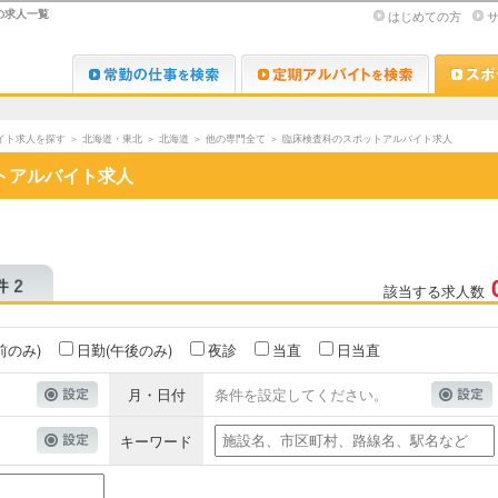
の求人一覧
はじめての方
Dr.転職なび
Dr.アルな
イト求人を探す
＞
北海道・東北
＞
北海道
＞
他の専門全て
＞
臨床検査科のスポットアルバイト求人
トアルバイト求人
該当する求人数
前のみ)
日勤(午後のみ)
夜診
当直
日当直
月・日付
条件を設定してください。
キーワード