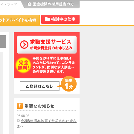
サイトマップ
び
Dr.アルなび
検討中リスト
26.08.05
令和8年熊本地震で被災された皆さ
まへ