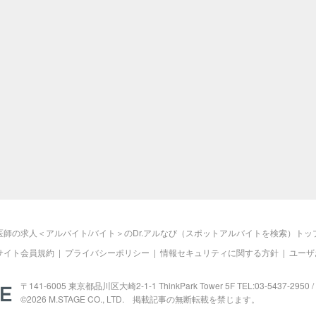
医師の求人＜アルバイト/バイト＞のDr.アルなび（スポットアルバイトを検索）トッ
サイト会員規約
|
プライバシーポリシー
|
情報セキュリティに関する方針
|
ユーザ
M.STAGE
〒141-6005 東京都品川区大崎2-1-1 ThinkPark Tower 5F TEL:03-5437-2950 / 
©2026
M.STAGE
CO., LTD. 掲載記事の無断転載を禁じます。