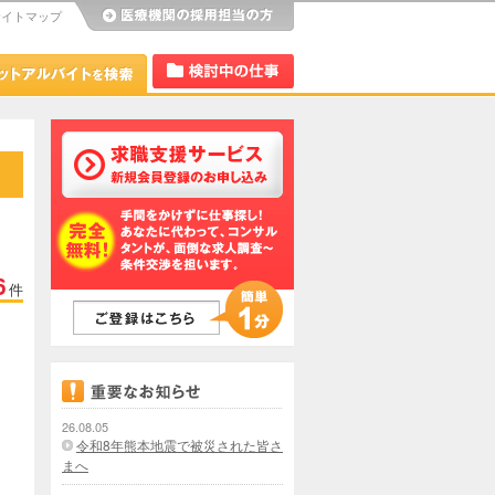
サイトマップ
び
Dr.アルなび
検討中リスト
6
件
26.08.05
令和8年熊本地震で被災された皆さ
まへ