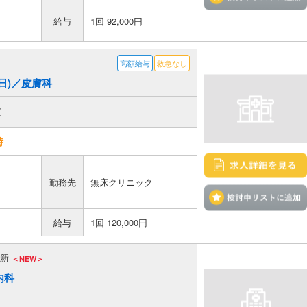
給与
1回 92,000円
高額給与
救急なし
終日)／皮膚科
区
時
勤務先
無床クリニック
給与
1回 120,000円
 更新
＜NEW＞
内科