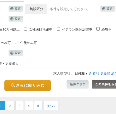
施設区分
条件を設定してください。
回10万円以上
女性医師活躍中
ベテラン医師活躍中
経験不
前のみ可
午後のみ可
着・更新求人
求人並び順：
日付順▼
新着順
更新順
給
1
2
3
4
5
次へ »