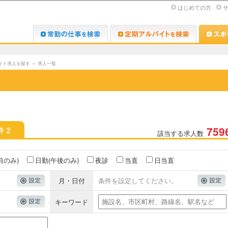
はじめての方
Dr.転職なび
Dr.アルな
イト求人を探す
＞
求人一覧
759
該当する求人数
前のみ)
日勤(午後のみ)
夜診
当直
日当直
月・日付
条件を設定してください。
キーワード