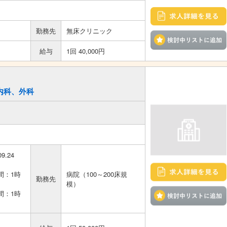
勤務先
無床クリニック
給与
1回 40,000円
／内科、外科
09.24
間：1時
病院（100～200床規
勤務先
模）
間：1時