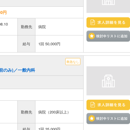
0円
08.10
勤務先
病院
給与
1回 50,000円
救急なし
(午前のみ)／一般内科
勤務先
病院（200床以上）
給与
1回 35,000円