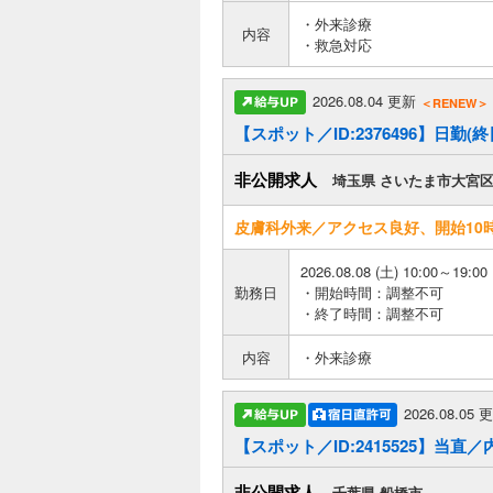
・外来診療
内容
・救急対応
2026.08.04 更新
＜RENEW＞
【スポット／ID:2376496】日勤(
非公開求人
埼玉県 さいたま市大宮
皮膚科外来／アクセス良好、開始10
2026.08.08 (土) 10:00～19:00
勤務日
・開始時間：調整不可
・終了時間：調整不可
内容
・外来診療
2026.08.05
【スポット／ID:2415525】当直／
非公開求人
千葉県 船橋市