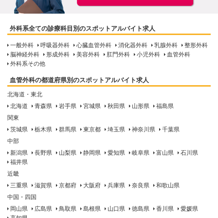
外科系全ての診療科目別のスポットアルバイト求人
一般外科
呼吸器外科
心臓血管外科
消化器外科
乳腺外科
整形外科
脳神経外科
形成外科
美容外科
肛門外科
小児外科
血管外科
外科系その他
血管外科の都道府県別のスポットアルバイト求人
北海道・東北
北海道
青森県
岩手県
宮城県
秋田県
山形県
福島県
関東
茨城県
栃木県
群馬県
東京都
埼玉県
神奈川県
千葉県
中部
新潟県
長野県
山梨県
静岡県
愛知県
岐阜県
富山県
石川県
福井県
近畿
三重県
滋賀県
京都府
大阪府
兵庫県
奈良県
和歌山県
中国・四国
岡山県
広島県
鳥取県
島根県
山口県
徳島県
香川県
愛媛県
高知県