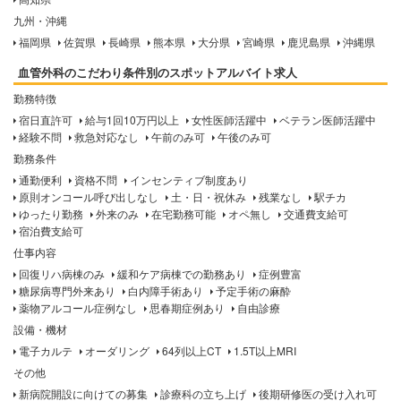
九州・沖縄
福岡県
佐賀県
長崎県
熊本県
大分県
宮崎県
鹿児島県
沖縄県
血管外科のこだわり条件別のスポットアルバイト求人
勤務特徴
宿日直許可
給与1回10万円以上
女性医師活躍中
ベテラン医師活躍中
経験不問
救急対応なし
午前のみ可
午後のみ可
勤務条件
通勤便利
資格不問
インセンティブ制度あり
原則オンコール呼び出しなし
土・日・祝休み
残業なし
駅チカ
ゆったり勤務
外来のみ
在宅勤務可能
オペ無し
交通費支給可
宿泊費支給可
仕事内容
回復リハ病棟のみ
緩和ケア病棟での勤務あり
症例豊富
糖尿病専門外来あり
白内障手術あり
予定手術の麻酔
薬物アルコール症例なし
思春期症例あり
自由診療
設備・機材
電子カルテ
オーダリング
64列以上CT
1.5T以上MRI
その他
新病院開設に向けての募集
診療科の立ち上げ
後期研修医の受け入れ可