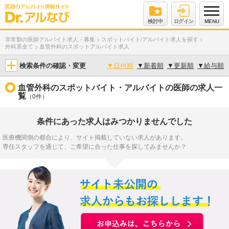
検討中
ログイン
MENU
非常勤の医師アルバイト求人・募集
>
スポットバイト/アルバイト求人を探す
>
外科系全て
>
血管外科のスポットアルバイト求人
検索条件の確認・変更
▼
日付順
▼
新着順
▼
更新順
▼
給与順
血管外科のスポットバイト・アルバイトの医師の求人一
覧
（0件）
条件にあった求人はみつかりませんでした
医療機関側の都合により、サイト掲載していない求人があります。
専任スタッフを通じて、ご希望に合った仕事を探してみませんか？