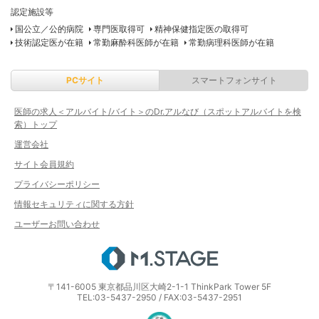
認定施設等
国公立／公的病院
専門医取得可
精神保健指定医の取得可
技術認定医が在籍
常勤麻酔科医師が在籍
常勤病理科医師が在籍
PCサイト
スマートフォンサイト
医師の求人＜アルバイト/バイト＞のDr.アルなび（スポットアルバイトを検
索）トップ
運営会社
サイト会員規約
プライバシーポリシー
情報セキュリティに関する方針
ユーザーお問い合わせ
エムステージ
〒141-6005 東京都品川区大崎2-1-1 ThinkPark Tower 5F
TEL:03-5437-2950 / FAX:03-5437-2951
医療・介護・保育分野における適正な