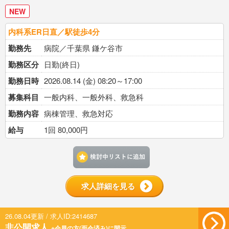
NEW
内科系ER日直／駅徒歩4分
勤務先
病院／千葉県 鎌ケ谷市
勤務区分
日勤(終日)
勤務日時
2026.08.14 (金) 08:20～17:00
募集科目
一般内科、一般外科、救急科
勤務内容
病棟管理、救急対応
給与
1回 80,000円
検討中リストに追加す
求人詳細を見る
26.08.04更新 / 求人ID:2414687
非公開求人
※会員の方(面会済み)に開示