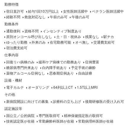
勤務特徴
宿日直許可
給与1回10万円以上
女性医師活躍中
ベテラン医師活躍中
経験不問
救急対応なし
午前のみ可
午後のみ可
勤務条件
通勤便利
資格不問
インセンティブ制度あり
原則オンコール呼び出しなし
土・日・祝休み
残業なし
駅チカ
ゆったり勤務
外来のみ
在宅勤務可能
オペ無し
交通費支給可
宿泊費支給可
仕事内容
回復リハ病棟のみ
緩和ケア病棟での勤務あり
症例豊富
糖尿病専門外来あり
白内障手術あり
予定手術の麻酔
薬物アルコール症例なし
思春期症例あり
自由診療
設備・機材
電子カルテ
オーダリング
64列以上CT
1.5T以上MRI
その他
新病院開設に向けての募集
診療科の立ち上げ
後期研修医の受け入れ可
認定施設等
国公立／公的病院
専門医取得可
精神保健指定医の取得可
技術認定医が在籍
常勤麻酔科医師が在籍
常勤病理科医師が在籍