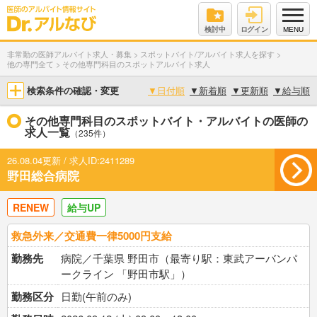
検討中
ログイン
MENU
非常勤の医師アルバイト求人・募集
>
スポットバイト/アルバイト求人を探す
>
他の専門全て
>
その他専門科目のスポットアルバイト求人
検索条件の確認・変更
▼
日付順
▼
新着順
▼
更新順
▼
給与順
その他専門科目のスポットバイト・アルバイトの医師の
求人一覧
（235件）
26.08.04更新 / 求人ID:2411289
野田総合病院
RENEW
給与UP
救急外来／交通費一律5000円支給
勤務先
病院／千葉県 野田市（最寄り駅：東武アーバンパ
ークライン 「野田市駅」）
勤務区分
日勤(午前のみ)