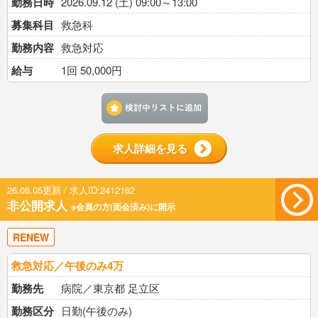
勤務日時
2026.09.12 (土) 09:00～13:00
募集科目
救急科
勤務内容
救急対応
給与
1回 50,000円
検討中リストに追加す
求人詳細を見る
26.08.05更新 / 求人ID:2412162
非公開求人
※会員の方(面会済み)に開示
RENEW
救急対応／午後のみ4万
勤務先
病院／東京都 足立区
勤務区分
日勤(午後のみ)