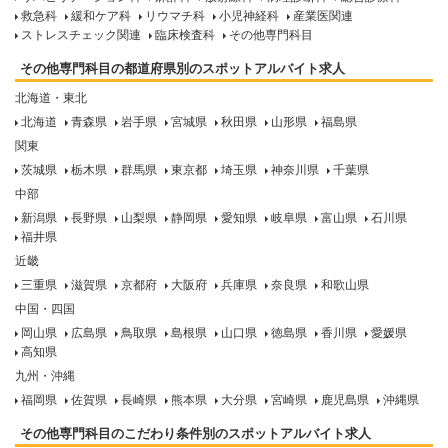
救急科
緩和ケア科
リウマチ科
小児神経科
産業医関連
ストレスチェック関連
臨床検査科
その他専門科目
その他専門科目の都道府県別のスポットアルバイト求人
北海道・東北
北海道
青森県
岩手県
宮城県
秋田県
山形県
福島県
関東
茨城県
栃木県
群馬県
東京都
埼玉県
神奈川県
千葉県
中部
新潟県
長野県
山梨県
静岡県
愛知県
岐阜県
富山県
石川県
福井県
近畿
三重県
滋賀県
京都府
大阪府
兵庫県
奈良県
和歌山県
中国・四国
岡山県
広島県
鳥取県
島根県
山口県
徳島県
香川県
愛媛県
高知県
九州・沖縄
福岡県
佐賀県
長崎県
熊本県
大分県
宮崎県
鹿児島県
沖縄県
その他専門科目のこだわり条件別のスポットアルバイト求人