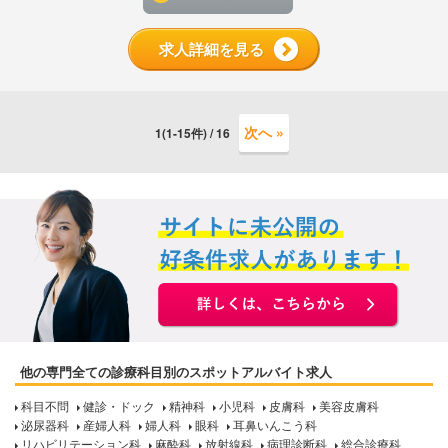
求人詳細を見る
次へ »
1(1-15件) / 16
他の専門全ての診療科目別のスポットアルバイト求人
科目不問
健診・ドック
精神科
小児科
皮膚科
美容皮膚科
泌尿器科
産婦人科
婦人科
眼科
耳鼻いんこう科
リハビリテーション科
麻酔科
放射線科
病理診断科
総合診療科