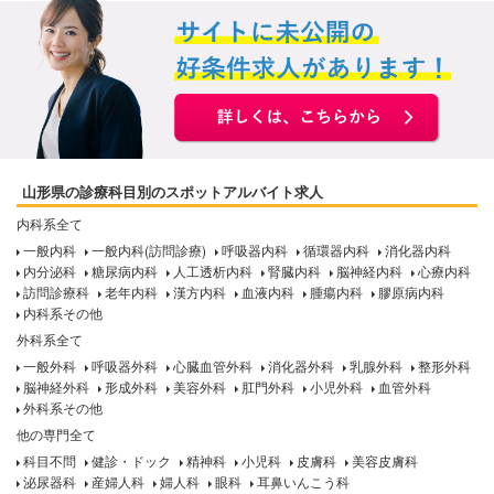
山形県の診療科目別のスポットアルバイト求人
内科系全て
一般内科
一般内科(訪問診療)
呼吸器内科
循環器内科
消化器内科
内分泌科
糖尿病内科
人工透析内科
腎臓内科
脳神経内科
心療内科
訪問診療科
老年内科
漢方内科
血液内科
腫瘍内科
膠原病内科
内科系その他
外科系全て
一般外科
呼吸器外科
心臓血管外科
消化器外科
乳腺外科
整形外科
脳神経外科
形成外科
美容外科
肛門外科
小児外科
血管外科
外科系その他
他の専門全て
科目不問
健診・ドック
精神科
小児科
皮膚科
美容皮膚科
泌尿器科
産婦人科
婦人科
眼科
耳鼻いんこう科