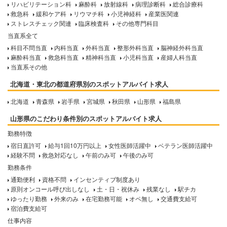
リハビリテーション科
麻酔科
放射線科
病理診断科
総合診療科
救急科
緩和ケア科
リウマチ科
小児神経科
産業医関連
ストレスチェック関連
臨床検査科
その他専門科目
当直系全て
科目不問当直
内科当直
外科当直
整形外科当直
脳神経外科当直
麻酔科当直
救急科当直
精神科当直
小児科当直
産婦人科当直
当直系その他
北海道・東北の都道府県別のスポットアルバイト求人
北海道
青森県
岩手県
宮城県
秋田県
山形県
福島県
山形県のこだわり条件別のスポットアルバイト求人
勤務特徴
宿日直許可
給与1回10万円以上
女性医師活躍中
ベテラン医師活躍中
経験不問
救急対応なし
午前のみ可
午後のみ可
勤務条件
通勤便利
資格不問
インセンティブ制度あり
原則オンコール呼び出しなし
土・日・祝休み
残業なし
駅チカ
ゆったり勤務
外来のみ
在宅勤務可能
オペ無し
交通費支給可
宿泊費支給可
仕事内容