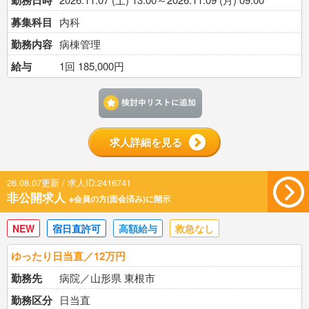
勤務日時
募集科目
内科
勤務内容
病棟管理
給与
1回 185,000円
検討中リストに追加す
求人詳細を見る
26.08.07更新 / 求人ID:2416741
非公開求人
※会員の方(面会済み)に開示
NEW
宿日直許可
高額給与
救急なし
ゆったり日当直／12万円
勤務先
病院／山形県 東根市
勤務区分
日当直