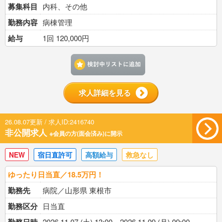
募集科目
内科、その他
勤務内容
病棟管理
給与
1回 120,000円
検討中リストに追加す
求人詳細を見る
26.08.07更新 / 求人ID:2416740
非公開求人
※会員の方(面会済み)に開示
NEW
宿日直許可
高額給与
救急なし
ゆったり日当直／18.5万円！
勤務先
病院／山形県 東根市
勤務区分
日当直
2026.11.07 (土) 13:00～2026.11.09 (月) 09:00