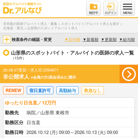
検討中
ログイン
MENU
非常勤の医師アルバイト求人・募集
>
スポットバイト/アルバイト求人を探す
>
北海道・東北
>
山形県のスポットアルバイト求人
検索条件の確認・変更
▼
日付順
▼
新着順
▼
更新順
▼
給与順
山形県のスポットバイト・アルバイトの医師の求人一覧
（15件）
26.08.07更新 / 求人ID:2394871
非公開求人
※会員の方(面会済み)に開示
RENEW
宿日直許可
高額給与
救急なし
ゆったり日当直／12万円
勤務先
病院／山形県 東根市
勤務区分
日当直
勤務日時
2026.10.12 (月) 09:00～2026.10.13 (火) 09:00