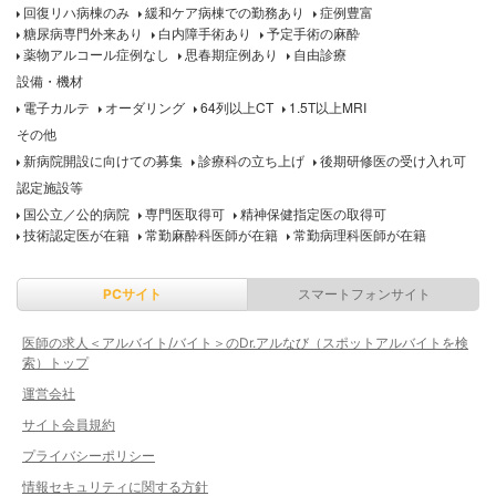
回復リハ病棟のみ
緩和ケア病棟での勤務あり
症例豊富
糖尿病専門外来あり
白内障手術あり
予定手術の麻酔
薬物アルコール症例なし
思春期症例あり
自由診療
設備・機材
電子カルテ
オーダリング
64列以上CT
1.5T以上MRI
その他
新病院開設に向けての募集
診療科の立ち上げ
後期研修医の受け入れ可
認定施設等
国公立／公的病院
専門医取得可
精神保健指定医の取得可
技術認定医が在籍
常勤麻酔科医師が在籍
常勤病理科医師が在籍
PCサイト
スマートフォンサイト
医師の求人＜アルバイト/バイト＞のDr.アルなび（スポットアルバイトを検
索）トップ
運営会社
サイト会員規約
プライバシーポリシー
情報セキュリティに関する方針