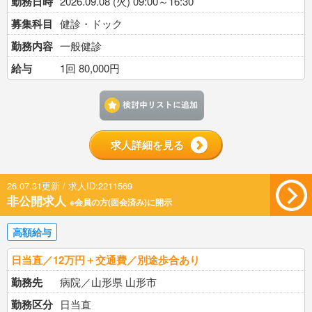
勤務日時
2026.09.08 (火) 09:00～16:30
募集科目
健診・ドック
勤務内容
一般健診
給与
1回 80,000円
検討中リストに追加す
求人詳細を見る
26.07.31更新 / 求人ID:2211569
非公開求人
※会員の方(面会済み)に開示
高額給与
日当直／12万円＋交通費／別途歩合あり
勤務先
病院／山形県 山形市
勤務区分
日当直