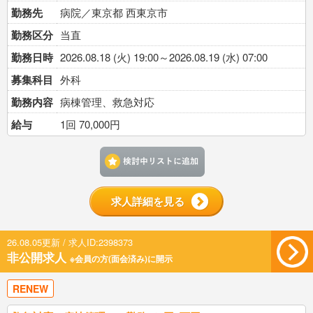
勤務先
病院／東京都 西東京市
勤務区分
当直
勤務日時
2026.08.18 (火) 19:00～2026.08.19 (水) 07:00
募集科目
外科
勤務内容
病棟管理、救急対応
給与
1回 70,000円
検討中リストに追加す
求人詳細を見る
26.08.05更新 / 求人ID:2398373
非公開求人
※会員の方(面会済み)に開示
RENEW