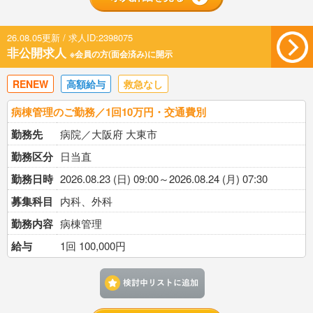
26.08.05更新 / 求人ID:2398075
非公開求人
※会員の方(面会済み)に開示
RENEW
高額給与
救急なし
病棟管理のご勤務／1回10万円・交通費別
勤務先
病院／大阪府 大東市
勤務区分
日当直
勤務日時
2026.08.23 (日) 09:00～2026.08.24 (月) 07:30
募集科目
内科、外科
勤務内容
病棟管理
給与
1回 100,000円
検討中リストに追加す