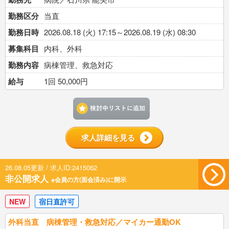
勤務区分
当直
勤務日時
2026.08.18 (火) 17:15～2026.08.19 (水) 08:30
募集科目
内科、外科
勤務内容
病棟管理、救急対応
給与
1回 50,000円
検討中リストに追加す
求人詳細を見る
26.08.05更新 / 求人ID:2415062
非公開求人
※会員の方(面会済み)に開示
NEW
宿日直許可
外科当直 病棟管理・救急対応／マイカー通勤OK