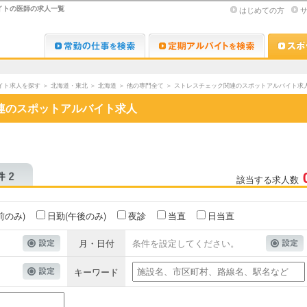
イトの医師の求人一覧
はじめての方
Dr.転職なび
Dr.アルな
イト求人を探す
＞
北海道・東北
＞
北海道
＞
他の専門全て
＞
ストレスチェック関連のスポットアルバイト求
連のスポットアルバイト求人
該当する求人数
前のみ)
日勤(午後のみ)
夜診
当直
日当直
月・日付
条件を設定してください。
キーワード