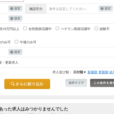
施設区分
条件を設定してください。
回10万円以上
女性医師活躍中
ベテラン医師活躍中
経験不
前のみ可
午後のみ可
着・更新求人
求人並び順：
日付順▼
新着順
更新順
給
あった求人はみつかりませんでした