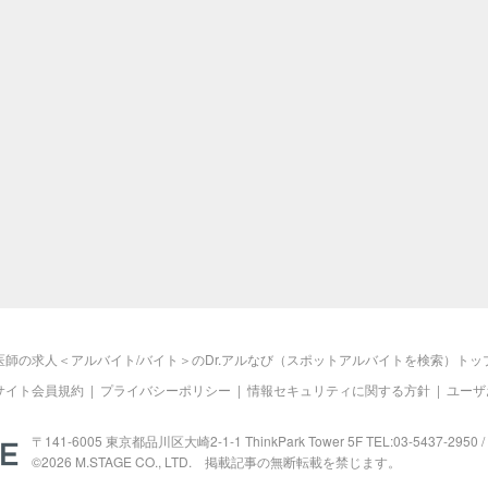
医師の求人＜アルバイト/バイト＞のDr.アルなび（スポットアルバイトを検索）トッ
サイト会員規約
|
プライバシーポリシー
|
情報セキュリティに関する方針
|
ユーザ
M.STAGE
〒141-6005 東京都品川区大崎2-1-1 ThinkPark Tower 5F TEL:03-5437-2950 / 
©2026
M.STAGE
CO., LTD. 掲載記事の無断転載を禁じます。