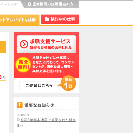
サイトマップ
び
Dr.アルなび
検討中リスト
人
0
件
26.08.05
令和8年熊本地震で被災された皆さ
まへ