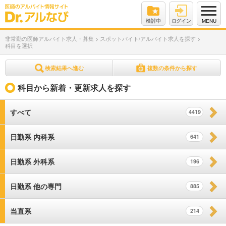
検討中
ログイン
MENU
非常勤の医師アルバイト求人・募集
>
スポットバイト/アルバイト求人を探す
>
科目を選択
検索結果へ進む
複数の条件から探す
科目から新着・更新求人を探す
すべて
4419
日勤系 内科系
641
日勤系 外科系
196
日勤系 他の専門
885
当直系
214