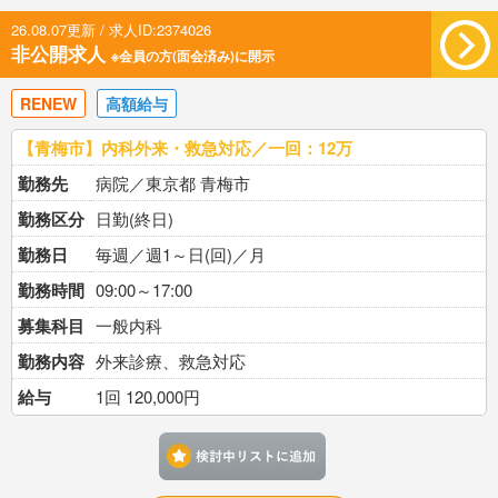
26.08.07更新 / 求人ID:2374026
非公開求人
※会員の方(面会済み)に開示
RENEW
高額給与
【青梅市】内科外来・救急対応／一回：12万
勤務先
病院／東京都 青梅市
勤務区分
日勤(終日)
勤務日
毎週／週1～日(回)／月
勤務時間
09:00～17:00
募集科目
一般内科
勤務内容
外来診療、救急対応
給与
1回 120,000円
検討中リストに追加す