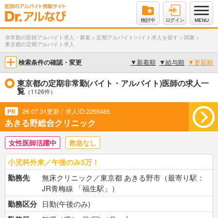
検討中
ログイン
MENU
非常勤の医師アルバイト求人・募集
>
定期アルバイト/バイト求人を探す
>
関東
>
東京都の定期アルバイト求人
検索条件の確認・変更
▼
新着順
▼
給与順
▼
更新順
東京都の定期非常勤(バイト・アルバイト)医師の求人一
覧
（1126件）
26.07.31更新 / 求人ID:2255485
PR
あきる野総合クリニック
女性医師活躍中
救急なし
小児科外来／午後のみ5万！
勤務先
無床クリニック／東京都 あきる野市（最寄り駅：
JR青梅線 「福生駅」）
勤務区分
日勤(午後のみ)