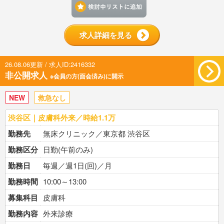
検討中リストに追加す
求人詳細を見る
26.08.06更新 / 求人ID:2416332
非公開求人
※会員の方(面会済み)に開示
NEW
救急なし
渋谷区｜皮膚科外来／時給1.1万
勤務先
無床クリニック／東京都 渋谷区
勤務区分
日勤(午前のみ)
勤務日
毎週／週1日(回)／月
勤務時間
10:00～13:00
募集科目
皮膚科
勤務内容
外来診療