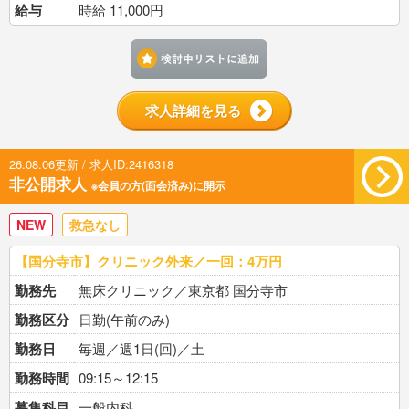
給与
時給 11,000円
検討中リストに追加す
求人詳細を見る
26.08.06更新 / 求人ID:2416318
非公開求人
※会員の方(面会済み)に開示
NEW
救急なし
【国分寺市】クリニック外来／一回：4万円
勤務先
無床クリニック／東京都 国分寺市
勤務区分
日勤(午前のみ)
勤務日
毎週／週1日(回)／土
勤務時間
09:15～12:15
募集科目
一般内科