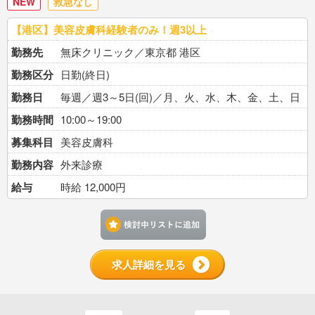
NEW
救急なし
【港区】美容皮膚科経験者のみ！週3以上
勤務先
無床クリニック／東京都 港区
勤務区分
日勤(終日)
勤務日
毎週／週3～5日(回)／月、火、水、木、金、土、日
勤務時間
10:00～19:00
募集科目
美容皮膚科
勤務内容
外来診療
給与
時給 12,000円
検討中リストに追加す
求人詳細を見る