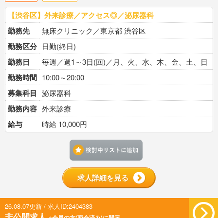
【渋谷区】外来診療／アクセス◎／泌尿器科
勤務先
無床クリニック／東京都 渋谷区
勤務区分
日勤(終日)
勤務日
毎週／週1～3日(回)／月、火、水、木、金、土、日
勤務時間
10:00～20:00
募集科目
泌尿器科
勤務内容
外来診療
給与
時給 10,000円
検討中リストに追加す
求人詳細を見る
26.08.07更新 / 求人ID:2404383
非公開求人
※会員の方(面会済み)に開示