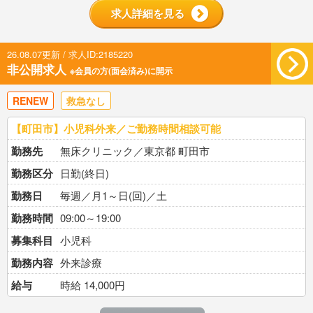
求人詳細を見る
26.08.07更新 / 求人ID:2185220
非公開求人
※会員の方(面会済み)に開示
RENEW
救急なし
【町田市】小児科外来／ご勤務時間相談可能
勤務先
無床クリニック／東京都 町田市
勤務区分
日勤(終日)
勤務日
毎週／月1～日(回)／土
勤務時間
09:00～19:00
募集科目
小児科
勤務内容
外来診療
給与
時給 14,000円