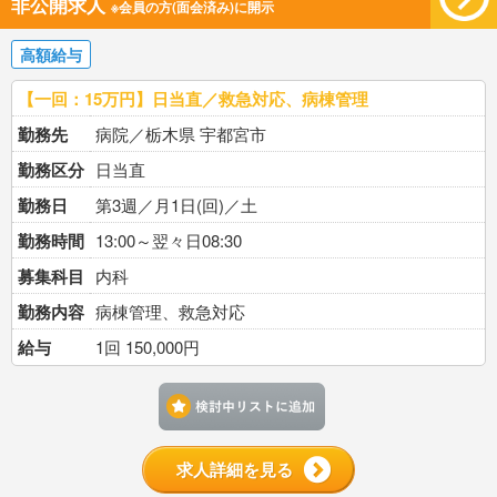
非公開求人
※会員の方(面会済み)に開示
高額給与
【一回：15万円】日当直／救急対応、病棟管理
勤務先
病院／栃木県 宇都宮市
勤務区分
日当直
勤務日
第3週／月1日(回)／土
勤務時間
13:00～翌々日08:30
募集科目
内科
勤務内容
病棟管理、救急対応
給与
1回 150,000円
検討中リストに追加す
求人詳細を見る