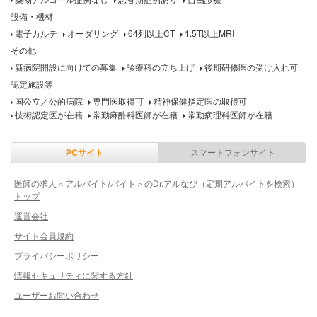
設備・機材
電子カルテ
オーダリング
64列以上CT
1.5T以上MRI
その他
新病院開設に向けての募集
診療科の立ち上げ
後期研修医の受け入れ可
認定施設等
国公立／公的病院
専門医取得可
精神保健指定医の取得可
技術認定医が在籍
常勤麻酔科医師が在籍
常勤病理科医師が在籍
PCサイト
スマートフォンサイト
医師の求人＜アルバイト/バイト＞のDr.アルなび（定期アルバイトを検索）
トップ
運営会社
サイト会員規約
プライバシーポリシー
情報セキュリティに関する方針
ユーザーお問い合わせ