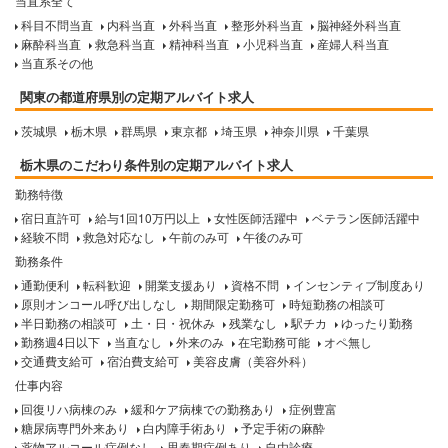
当直系全て
科目不問当直
内科当直
外科当直
整形外科当直
脳神経外科当直
麻酔科当直
救急科当直
精神科当直
小児科当直
産婦人科当直
当直系その他
関東の都道府県別の定期アルバイト求人
茨城県
栃木県
群馬県
東京都
埼玉県
神奈川県
千葉県
栃木県のこだわり条件別の定期アルバイト求人
勤務特徴
宿日直許可
給与1回10万円以上
女性医師活躍中
ベテラン医師活躍中
経験不問
救急対応なし
午前のみ可
午後のみ可
勤務条件
通勤便利
転科歓迎
開業支援あり
資格不問
インセンティブ制度あり
原則オンコール呼び出しなし
期間限定勤務可
時短勤務の相談可
半日勤務の相談可
土・日・祝休み
残業なし
駅チカ
ゆったり勤務
勤務週4日以下
当直なし
外来のみ
在宅勤務可能
オペ無し
交通費支給可
宿泊費支給可
美容皮膚（美容外科）
仕事内容
回復リハ病棟のみ
緩和ケア病棟での勤務あり
症例豊富
糖尿病専門外来あり
白内障手術あり
予定手術の麻酔
薬物アルコール症例なし
思春期症例あり
自由診療