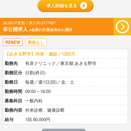
求人詳細を見る
26.08.07更新 / 求人ID:2177067
非公開求人
※会員の方(面会済み)に開示
RENEW
救急なし
【あきる野市】外来・健診／1回8万
勤務先
有床クリニック／東京都 あきる野市
勤務区分
日勤(終日)
勤務日
毎週／週1日(回)／金、土
勤務時間
09:00～18:00
募集科目
一般内科
勤務内容
外来診療、健康診断
給与
1回 80,000円