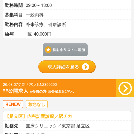
勤務時間
09:00～13:00
募集科目
一般内科
勤務内容
外来診療、健康診断
給与
1回 40,000円
検討中リストに追加す
求人詳細を見る
26.08.07更新 / 求人ID:2359290
非公開求人
※会員の方(面会済み)に開示
RENEW
救急なし
【足立区】内科訪問診療／駅チカ
勤務先
無床クリニック／東京都 足立区