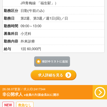
JR青梅線 「福生駅」）
勤務区分
日勤(午前のみ)
勤務日
第2週、第3週／週1日(回)／日
勤務時間
09:00～13:00
募集科目
小児科
勤務内容
外来診療
給与
1回 60,000円
検討中リストに追加す
求人詳細を見る
26.08.07更新 / 求人ID:2417344
非公開求人
※会員の方(面会済み)に開示
NEW
救急なし