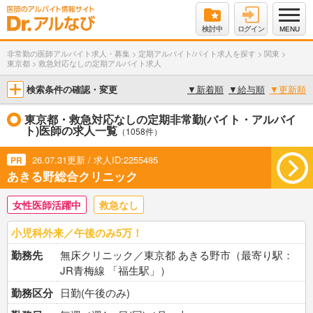
検討中
ログイン
MENU
非常勤の医師アルバイト求人・募集
>
定期アルバイト/バイト求人を探す
>
関東
>
東京都
>
救急対応なしの定期アルバイト求人
検索条件の確認・変更
▼
新着順
▼
給与順
▼
更新順
東京都・救急対応なしの定期非常勤(バイト・アルバイ
ト)医師の求人一覧
（1058件）
26.07.31更新 / 求人ID:2255485
PR
あきる野総合クリニック
女性医師活躍中
救急なし
小児科外来／午後のみ5万！
勤務先
無床クリニック／東京都 あきる野市（最寄り駅：
JR青梅線 「福生駅」）
勤務区分
日勤(午後のみ)