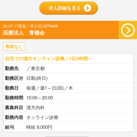
求人詳細を見る
26.07.17更新 / 求人ID:2378496
医療法人 青嶺会
救急なし
自宅での漢方オンライン診療／1日2時間～
勤務先
／東京都
勤務区分
日勤(終日)
勤務日
毎週／週1～日(回)／木
勤務時間
10:00～20:00
募集科目
漢方内科
勤務内容
オンライン診療
給与
時給 9,000円