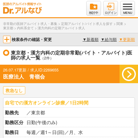
検討中
ログイン
MENU
非常勤の医師アルバイト求人・募集
>
定期アルバイト/バイト求人を探す
>
関東
>
東京都
>
内科系全て
>
漢方内科の定期アルバイト求人
検索条件の確認・変更
▼
新着順
▼
給与順
▼
更新順
東京都・漢方内科の定期非常勤(バイト・アルバイト)医
師の求人一覧
（2件）
26.07.17更新 / 求人ID:2269655
医療法人 青嶺会
救急なし
自宅での漢方オンライン診療／1日2時間
勤務先
／東京都
勤務区分
日勤(午後のみ)
勤務日
毎週／週1～日(回)／月、水