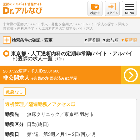
検討中
ログイン
MENU
非常勤の医師アルバイト求人・募集
>
定期アルバイト/バイト求人を探す
>
関東
>
東京都
>
内科系全て
>
人工透析内科の定期アルバイト求人
検索条件の確認・変更
▼
新着順
▼
給与順
▼
更新順
東京都・人工透析内科の定期非常勤(バイト・アルバイ
ト)医師の求人一覧
（1件）
26.07.22更新 / 求人ID:2381606
非公開求人
※会員の方(面会済み)に開示
救急なし
透析管理／隔週勤務／アクセス◎
勤務先
無床クリニック／東京都 羽村市
勤務区分
日勤(終日)
勤務日
第1週、第3週／月1～2日(回)／月