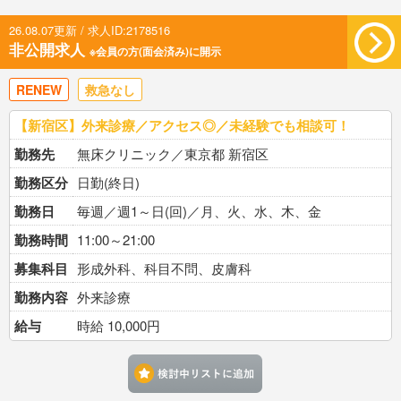
26.08.07更新 / 求人ID:2178516
非公開求人
※会員の方(面会済み)に開示
RENEW
救急なし
【新宿区】外来診療／アクセス◎／未経験でも相談可！
勤務先
無床クリニック／東京都 新宿区
勤務区分
日勤(終日)
勤務日
毎週／週1～日(回)／月、火、水、木、金
勤務時間
11:00～21:00
募集科目
形成外科、科目不問、皮膚科
勤務内容
外来診療
給与
時給 10,000円
検討中リストに追加す