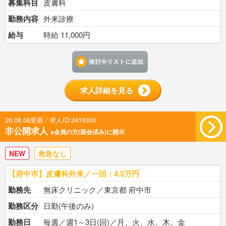
募集科目
皮膚科
勤務内容
外来診療
給与
時給 11,000円
検討中リストに追加す
求人詳細を見る
26.08.06更新 / 求人ID:2416300
非公開求人
※会員の方(面会済み)に開示
NEW
救急なし
【府中市】皮膚科外来／一回：4.5万円
勤務先
無床クリニック／東京都 府中市
勤務区分
日勤(午後のみ)
勤務日
毎週／週1～3日(回)／月、火、水、木、金