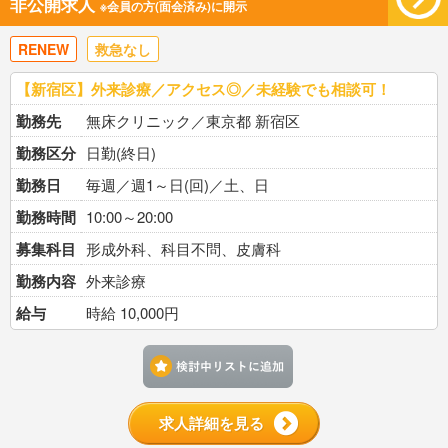
非公開求人
※会員の方(面会済み)に開示
RENEW
救急なし
【新宿区】外来診療／アクセス◎／未経験でも相談可！
勤務先
無床クリニック／東京都 新宿区
勤務区分
日勤(終日)
勤務日
毎週／週1～日(回)／土、日
勤務時間
10:00～20:00
募集科目
形成外科、科目不問、皮膚科
勤務内容
外来診療
給与
時給 10,000円
検討中リストに追加す
求人詳細を見る