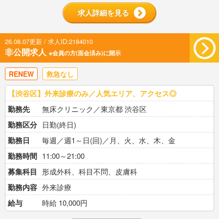
求人詳細を見る
26.08.07更新 / 求人ID:2184010
非公開求人
※会員の方(面会済み)に開示
RENEW
救急なし
【渋谷区】外来診療のみ／人気エリア、アクセス◎
勤務先
無床クリニック／東京都 渋谷区
勤務区分
日勤(終日)
勤務日
毎週／週1～日(回)／月、火、水、木、金
勤務時間
11:00～21:00
募集科目
形成外科、科目不問、皮膚科
勤務内容
外来診療
給与
時給 10,000円