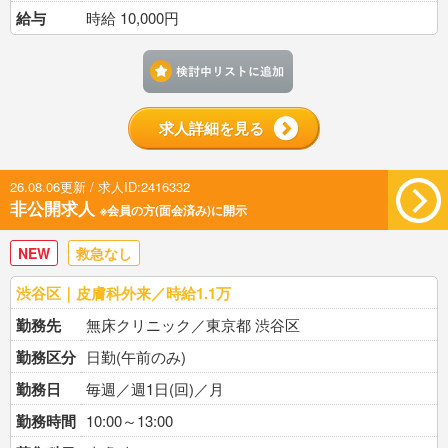
給与
時給 10,000円
検討中リストに追加す
求人詳細を見る
26.08.06更新 / 求人ID:2416332
非公開求人
※会員の方(面会済み)に開示
NEW
救急なし
渋谷区｜皮膚科外来／時給1.1万
勤務先
無床クリニック／東京都 渋谷区
勤務区分
日勤(午前のみ)
勤務日
毎週／週1日(回)／月
勤務時間
10:00～13:00