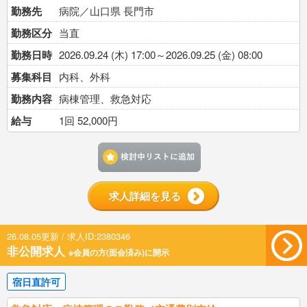
勤務先
病院／山口県 長門市
勤務区分
当直
勤務日時
2026.09.24 (木) 17:00～2026.09.25 (金) 08:00
募集科目
内科、外科
勤務内容
病棟管理、救急対応
給与
1回 52,000円
検討中リストに追加す
求人詳細を見る
26.08.05更新 / 求人ID:2380346
非公開求人
※会員の方(面会済み)に開示
宿日直許可