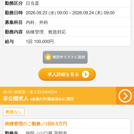
勤務区分
日当直
勤務日時
2026.09.23 (水) 09:00～2026.09.24 (木) 09:00
募集科目
内科、外科
勤務内容
病棟管理、救急対応
給与
1回 100,000円
検討中リストに追加す
求人詳細を見る
26.07.29更新 / 求人ID:2406224
非公開求人
※会員の方(面会済み)に開示
救急なし
病棟管理のご勤務／1回8.5万円
勤務先
病院／山口県 宇部市