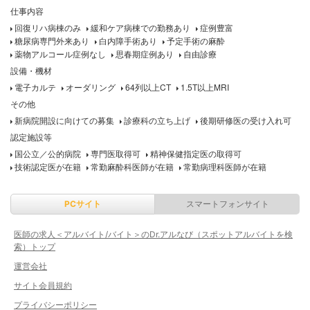
仕事内容
回復リハ病棟のみ
緩和ケア病棟での勤務あり
症例豊富
糖尿病専門外来あり
白内障手術あり
予定手術の麻酔
薬物アルコール症例なし
思春期症例あり
自由診療
設備・機材
電子カルテ
オーダリング
64列以上CT
1.5T以上MRI
その他
新病院開設に向けての募集
診療科の立ち上げ
後期研修医の受け入れ可
認定施設等
国公立／公的病院
専門医取得可
精神保健指定医の取得可
技術認定医が在籍
常勤麻酔科医師が在籍
常勤病理科医師が在籍
PCサイト
スマートフォンサイト
医師の求人＜アルバイト/バイト＞のDr.アルなび（スポットアルバイトを検
索）トップ
運営会社
サイト会員規約
プライバシーポリシー