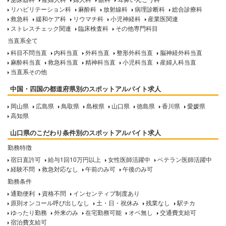
リハビリテーション科
麻酔科
放射線科
病理診断科
総合診療科
救急科
緩和ケア科
リウマチ科
小児神経科
産業医関連
ストレスチェック関連
臨床検査科
その他専門科目
当直系全て
科目不問当直
内科当直
外科当直
整形外科当直
脳神経外科当直
麻酔科当直
救急科当直
精神科当直
小児科当直
産婦人科当直
当直系その他
中国・四国の都道府県別のスポットアルバイト求人
岡山県
広島県
鳥取県
島根県
山口県
徳島県
香川県
愛媛県
高知県
山口県のこだわり条件別のスポットアルバイト求人
勤務特徴
宿日直許可
給与1回10万円以上
女性医師活躍中
ベテラン医師活躍中
経験不問
救急対応なし
午前のみ可
午後のみ可
勤務条件
通勤便利
資格不問
インセンティブ制度あり
原則オンコール呼び出しなし
土・日・祝休み
残業なし
駅チカ
ゆったり勤務
外来のみ
在宅勤務可能
オペ無し
交通費支給可
宿泊費支給可