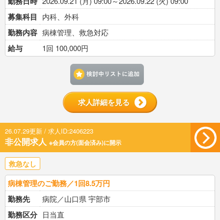
勤務日時
2026.09.21 (月) 09:00～2026.09.22 (火) 09:00
募集科目
内科、外科
勤務内容
病棟管理、救急対応
給与
1回 100,000円
検討中リストに追加す
求人詳細を見る
26.07.29更新 / 求人ID:2406223
非公開求人
※会員の方(面会済み)に開示
救急なし
病棟管理のご勤務／1回8.5万円
勤務先
病院／山口県 宇部市
勤務区分
日当直