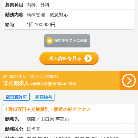
募集科目
内科、外科
勤務内容
病棟管理、救急対応
給与
1回 100,000円
検討中リストに追加す
求人詳細を見る
26.08.05更新 / 求人ID:2379213
非公開求人
※会員の方(面会済み)に開示
宿日直許可
高額給与
1回10万円＋交通費別・駅近の好アクセス
勤務先
病院／山口県 宇部市
勤務区分
日当直