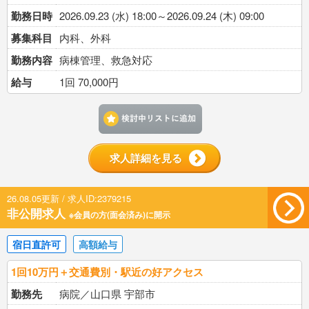
勤務日時
2026.09.23 (水) 18:00～2026.09.24 (木) 09:00
募集科目
内科、外科
勤務内容
病棟管理、救急対応
給与
1回 70,000円
検討中リストに追加す
求人詳細を見る
26.08.05更新 / 求人ID:2379215
非公開求人
※会員の方(面会済み)に開示
宿日直許可
高額給与
1回10万円＋交通費別・駅近の好アクセス
勤務先
病院／山口県 宇部市