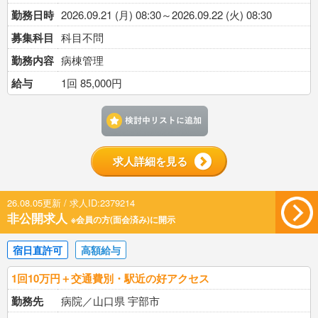
勤務日時
2026.09.21 (月) 08:30～2026.09.22 (火) 08:30
募集科目
科目不問
勤務内容
病棟管理
給与
1回 85,000円
検討中リストに追加す
求人詳細を見る
26.08.05更新 / 求人ID:2379214
非公開求人
※会員の方(面会済み)に開示
宿日直許可
高額給与
1回10万円＋交通費別・駅近の好アクセス
勤務先
病院／山口県 宇部市