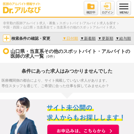
検討中
ログイン
MENU
非常勤の医師アルバイト求人・募集
>
スポットバイト/アルバイト求人を探す
>
中国・四国
>
山口県
>
当直系全て
>
当直系その他のスポットアルバイト求人
検索条件の確認・変更
▼
日付順
▼
新着順
▼
更新順
▼
給与順
山口県・当直系その他のスポットバイト・アルバイトの
医師の求人一覧
（0件）
条件にあった求人はみつかりませんでした
医療機関側の都合により、サイト掲載していない求人があります。
専任スタッフを通じて、ご希望に合った仕事を探してみませんか？