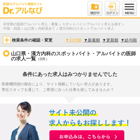
検討中
ログイン
MENU
非常勤の医師アルバイト求人・募集
>
スポットバイト/アルバイト求人を探す
>
中国・四国
>
山口県
>
内科系全て
>
漢方内科のスポットアルバイト求人
検索条件の確認・変更
▼
日付順
▼
新着順
▼
更新順
▼
給与順
山口県・漢方内科のスポットバイト・アルバイトの医師
の求人一覧
（0件）
条件にあった求人はみつかりませんでした
医療機関側の都合により、サイト掲載していない求人があります。
専任スタッフを通じて、ご希望に合った仕事を探してみませんか？