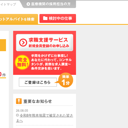
サイトマップ
び
Dr.アルなび
検討中リスト
0
件
26.08.05
令和8年熊本地震で被災された皆さ
まへ