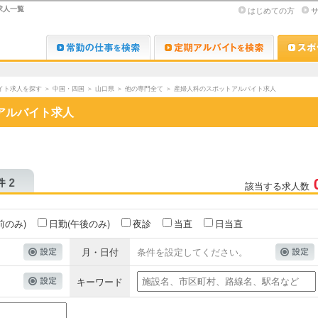
求人一覧
はじめての方
Dr.転職なび
Dr.アルな
イト求人を探す
＞
中国・四国
＞
山口県
＞
他の専門全て
＞
産婦人科のスポットアルバイト求人
アルバイト求人
該当する求人数
前のみ)
日勤(午後のみ)
夜診
当直
日当直
月・日付
条件を設定してください。
キーワード