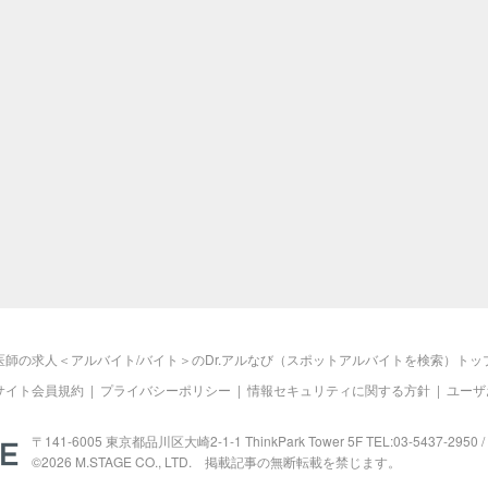
医師の求人＜アルバイト/バイト＞のDr.アルなび（スポットアルバイトを検索）トッ
サイト会員規約
|
プライバシーポリシー
|
情報セキュリティに関する方針
|
ユーザ
M.STAGE
〒141-6005 東京都品川区大崎2-1-1 ThinkPark Tower 5F TEL:03-5437-2950 / 
©2026
M.STAGE
CO., LTD. 掲載記事の無断転載を禁じます。