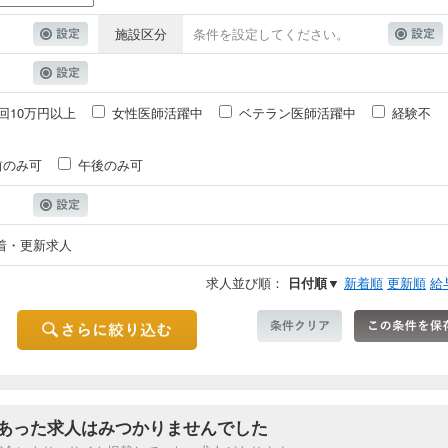
施設区分
条件を設定してください。
回10万円以上
女性医師活躍中
ベテラン医師活躍中
経験不
前のみ可
午後のみ可
着・更新求人
求人並び順：
日付順▼
新着順
更新順
給
あった求人はみつかりませんでした