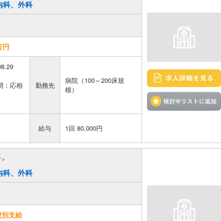
／内科、外科
万円
08.29
病院（100～200床規
間：応相
勤務先
模）
給与
1回 80,000円
W＞
／内科、外科
費別支給