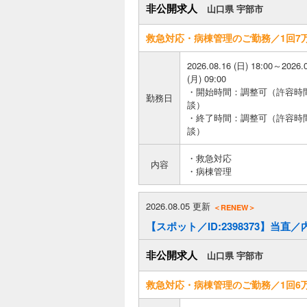
非公開求人
山口県 宇部市
救急対応・病棟管理のご勤務／1回7
2026.08.16 (日) 18:00～2026.
(月) 09:00
・開始時間：調整可（許容時
勤務日
談）
・終了時間：調整可（許容時
談）
・救急対応
内容
・病棟管理
2026.08.05 更新
＜RENEW＞
【スポット／ID:2398373】当直
非公開求人
山口県 宇部市
救急対応・病棟管理のご勤務／1回6