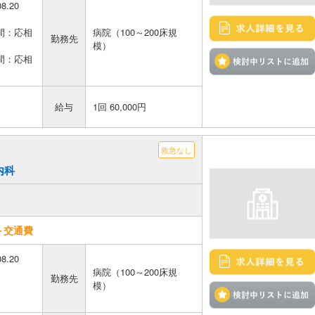
08.20
間：応相
病院（100～200床規
勤務先
模）
間：応相
給与
1回 60,000円
救急なし
内科
＋交通費
08.20
病院（100～200床規
勤務先
模）