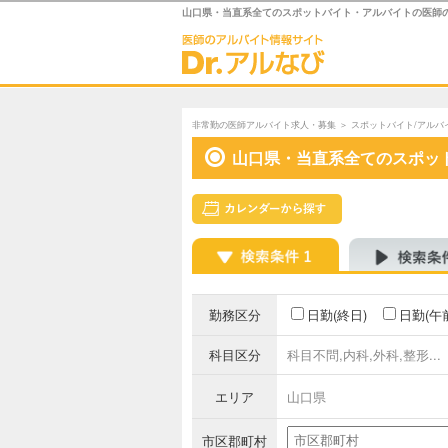
山口県・当直系全てのスポットバイト・アルバイトの医師
非常勤の医師アルバイト求人・募集
＞
スポットバイト/アルバ
山口県・当直系全てのスポッ
勤務区分
日勤(終日)
日勤(午
科目区分
科目不問,内科,外科,整形...
エリア
山口県
市区郡町村