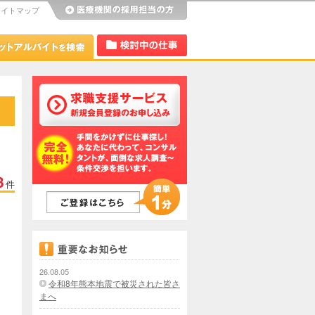
サイトマップ
び
Dr.アルなび
検討中リスト
3
件
26.08.05
令和8年熊本地震で被災された皆さ
まへ