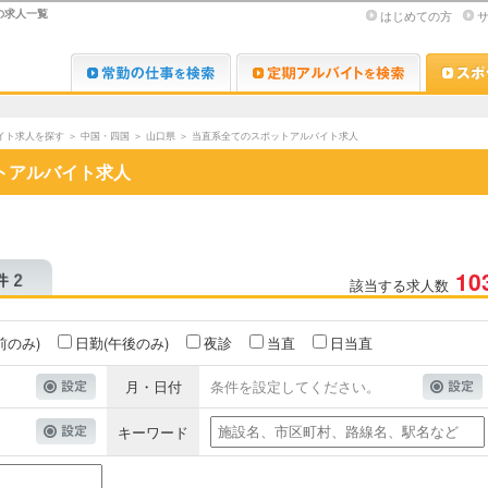
の求人一覧
はじめての方
Dr.転職なび
Dr.アルな
イト求人を探す
＞
中国・四国
＞
山口県
＞
当直系全てのスポットアルバイト求人
トアルバイト求人
10
該当する求人数
前のみ)
日勤(午後のみ)
夜診
当直
日当直
月・日付
条件を設定してください。
キーワード