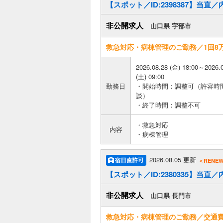
【スポット／ID:2398387】当直
非公開求人
山口県 宇部市
救急対応・病棟管理のご勤務／1回8
2026.08.28 (金) 18:00～2026.
(土) 09:00
勤務日
・開始時間：調整可（許容時
談）
・終了時間：調整不可
・救急対応
内容
・病棟管理
2026.08.05 更新
＜RENE
【スポット／ID:2380335】当直
非公開求人
山口県 長門市
救急対応・病棟管理のご勤務／交通