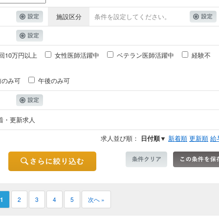
施設区分
条件を設定してください。
回10万円以上
女性医師活躍中
ベテラン医師活躍中
経験不
前のみ可
午後のみ可
着・更新求人
求人並び順：
日付順▼
新着順
更新順
給
1
2
3
4
5
次へ »