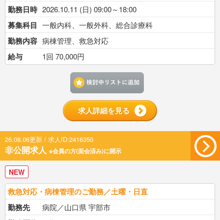
勤務日時
2026.10.11 (日) 09:00～18:00
募集科目
一般内科、一般外科、総合診療科
勤務内容
病棟管理、救急対応
給与
1回 70,000円
検討中リストに追加す
求人詳細を見る
26.08.06更新 / 求人ID:2416350
非公開求人
※会員の方(面会済み)に開示
NEW
救急対応・病棟管理のご勤務／土曜・日直
勤務先
病院／山口県 宇部市