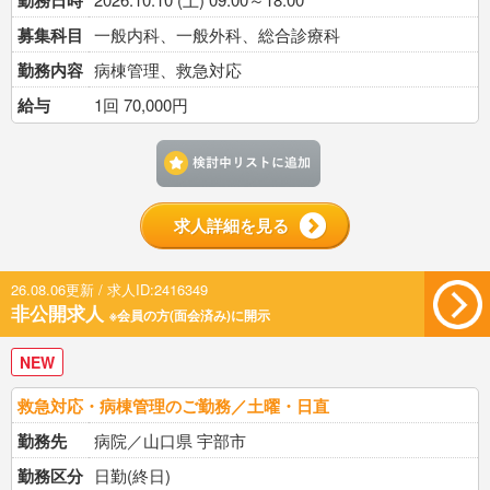
勤務日時
募集科目
一般内科、一般外科、総合診療科
勤務内容
病棟管理、救急対応
給与
1回 70,000円
検討中リストに追加す
求人詳細を見る
26.08.06更新 / 求人ID:2416349
非公開求人
※会員の方(面会済み)に開示
NEW
救急対応・病棟管理のご勤務／土曜・日直
勤務先
病院／山口県 宇部市
勤務区分
日勤(終日)