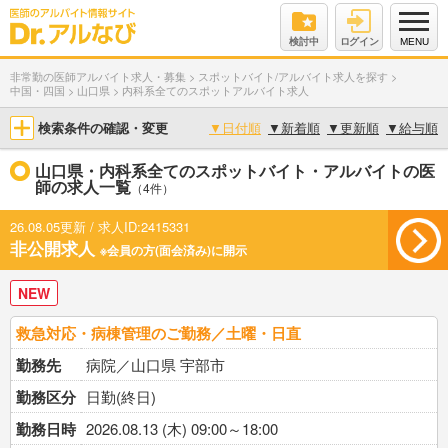
検討中
ログイン
MENU
非常勤の医師アルバイト求人・募集
>
スポットバイト/アルバイト求人を探す
>
中国・四国
>
山口県
>
内科系全てのスポットアルバイト求人
検索条件の確認・変更
▼
日付順
▼
新着順
▼
更新順
▼
給与順
山口県・内科系全てのスポットバイト・アルバイトの医
師の求人一覧
（4件）
26.08.05更新 / 求人ID:2415331
非公開求人
※会員の方(面会済み)に開示
NEW
救急対応・病棟管理のご勤務／土曜・日直
勤務先
病院／山口県 宇部市
勤務区分
日勤(終日)
勤務日時
2026.08.13 (木) 09:00～18:00