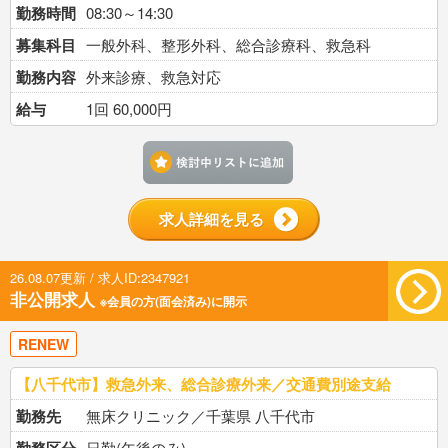
勤務時間
08:30～14:30
募集科目
一般外科、整形外科、総合診療科、救急科
勤務内容
外来診療、救急対応
給与
1回 60,000円
検討中リストに追加す
求人詳細を見る
26.08.07更新 / 求人ID:2347921
非公開求人
※会員の方(面会済み)に開示
RENEW
【八千代市】救急外来、総合診療外来／交通費別途支給
勤務先
無床クリニック／千葉県 八千代市
日勤(午後のみ)