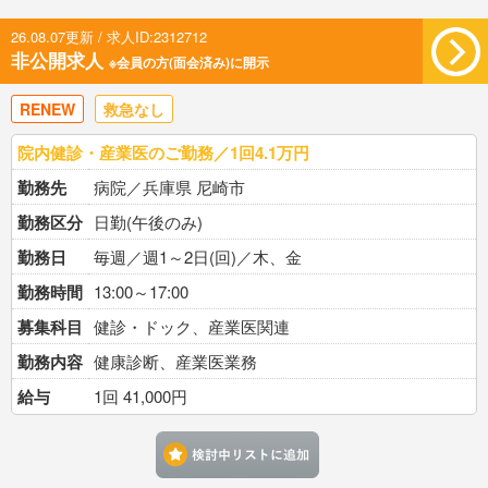
26.08.07更新 / 求人ID:2312712
非公開求人
※会員の方(面会済み)に開示
RENEW
救急なし
院内健診・産業医のご勤務／1回4.1万円
勤務先
病院／兵庫県 尼崎市
勤務区分
日勤(午後のみ)
勤務日
毎週／週1～2日(回)／木、金
勤務時間
13:00～17:00
募集科目
健診・ドック、産業医関連
勤務内容
健康診断、産業医業務
給与
1回 41,000円
検討中リストに追加す