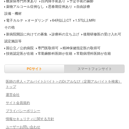
糖尿病専門外来あり
白内障手術あり
予定手術の麻酔
薬物アルコール症例なし
思春期症例あり
自由診療
設備・機材
電子カルテ
オーダリング
64列以上CT
1.5T以上MRI
その他
新病院開設に向けての募集
診療科の立ち上げ
後期研修医の受け入れ可
認定施設等
国公立／公的病院
専門医取得可
精神保健指定医の取得可
技術認定医が在籍
常勤麻酔科医師が在籍
常勤病理科医師が在籍
PCサイト
スマートフォンサイト
医師の求人＜アルバイト/バイト＞のDr.アルなび（定期アルバイトを検索）
トップ
運営会社
サイト会員規約
プライバシーポリシー
情報セキュリティに関する方針
ユーザーお問い合わせ