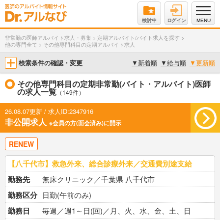
検討中
ログイン
MENU
非常勤の医師アルバイト求人・募集
>
定期アルバイト/バイト求人を探す
>
他の専門全て
>
その他専門科目の定期アルバイト求人
検索条件の確認・変更
▼
新着順
▼
給与順
▼
更新順
その他専門科目の定期非常勤(バイト・アルバイト)医師
の求人一覧
（149件）
26.08.07更新 / 求人ID:2347916
非公開求人
※会員の方(面会済み)に開示
RENEW
【八千代市】救急外来、総合診療外来／交通費別途支給
勤務先
無床クリニック／千葉県 八千代市
勤務区分
日勤(午前のみ)
勤務日
毎週／週1～日(回)／月、火、水、金、土、日