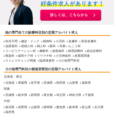
他の専門全ての診療科目別の定期アルバイト求人
科目不問
健診・ドック
精神科
小児科
皮膚科
美容皮膚科
泌尿器科
産婦人科
婦人科
眼科
耳鼻いんこう科
リハビリテーション科
麻酔科
放射線科
病理診断科
総合診療科
救急科
緩和ケア科
リウマチ科
小児神経科
産業医関連
ストレスチェック関連
臨床検査科
その他専門科目
その他専門科目の都道府県別の定期アルバイト求人
北海道・東北
北海道
青森県
岩手県
宮城県
秋田県
山形県
福島県
関東
茨城県
栃木県
群馬県
東京都
埼玉県
神奈川県
千葉県
中部
新潟県
長野県
山梨県
静岡県
愛知県
岐阜県
富山県
石川県
福井県