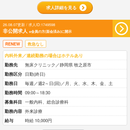
求人詳細を見る
26.08.07更新 / 求人ID:1749598
非公開求人
※会員の方(面会済み)に開示
RENEW
救急なし
内科外来／連続勤務の場合はホテルあり
勤務先
無床クリニック／静岡県 牧之原市
勤務区分
日勤(終日)
勤務日
毎週／週2～日(回)／月、火、水、木、金、土
勤務時間
09:00～18:30
募集科目
一般内科、総合診療科
勤務内容
外来診療
給与
時給 10,000円