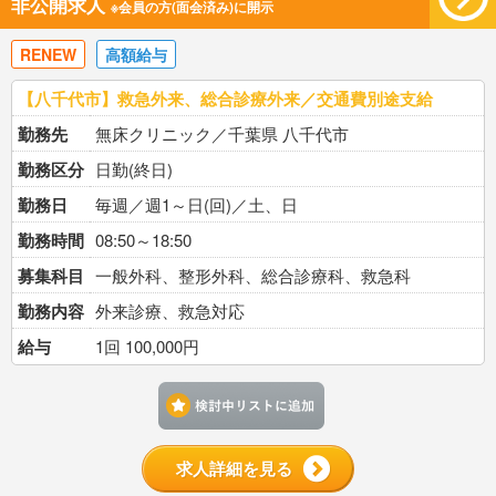
非公開求人
※会員の方(面会済み)に開示
RENEW
高額給与
【八千代市】救急外来、総合診療外来／交通費別途支給
勤務先
無床クリニック／千葉県 八千代市
勤務区分
日勤(終日)
勤務日
毎週／週1～日(回)／土、日
勤務時間
08:50～18:50
募集科目
一般外科、整形外科、総合診療科、救急科
勤務内容
外来診療、救急対応
給与
1回 100,000円
検討中リストに追加す
求人詳細を見る