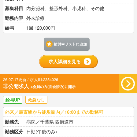
募集科目
内分泌科、整形外科、小児科、その他
勤務内容
外来診療
給与
1回 120,000円
検討中リストに追加す
求人詳細を見る
26.07.17更新 / 求人ID:2354026
非公開求人
※会員の方(面会済み)に開示
給与UP
救急なし
外来／最寄駅から徒歩圏内／16:00までの勤務可
勤務先
病院／千葉県 四街道市
勤務区分
日勤(午後のみ)