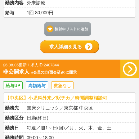
勤務内容
外来診療
給与
1回 80,000円
検討中リストに追加す
求人詳細を見る
26.08.05更新 / 求人ID:2407844
非公開求人
※会員の方(面会済み)に開示
給与UP
高額給与
救急なし
【中央区】小児科外来／駅チカ／時間調整相談可
勤務先
無床クリニック／東京都 中央区
勤務区分
日勤(終日)
勤務日
毎週／週1～日(回)／月、火、木、金、土
勤務時間
09:00～18:00