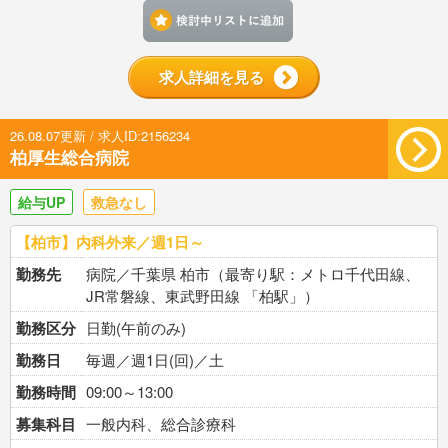
検討中リストに追加す
求人詳細を見る
26.08.07更新 / 求人ID:2156234
柏厚生総合病院
給与UP
救急なし
【柏市】内科外来／週1日～
勤務先
病院／千葉県 柏市（最寄り駅：メトロ千代田線、
JR常磐線、東武野田線 「柏駅」）
勤務区分
日勤(午前のみ)
勤務日
毎週／週1日(回)／土
勤務時間
09:00～13:00
募集科目
一般内科、総合診療科