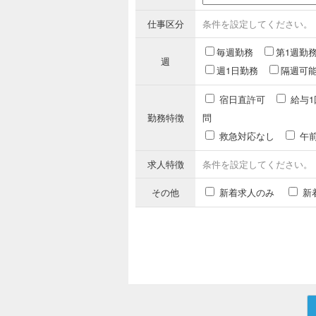
仕事区分
条件を設定してください。
毎週勤務
第1週勤
週
週1日勤務
隔週可
宿日直許可
給与1
勤務特徴
問
救急対応なし
午
求人特徴
条件を設定してください。
その他
新着求人のみ
新