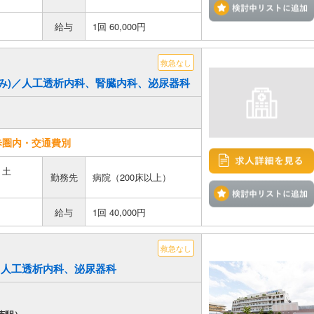
給与
1回 60,000円
救急なし
午前のみ)／人工透析内科、腎臓内科、泌尿器科
歩圏内・交通費別
、土
勤務先
病院（200床以上）
給与
1回 40,000円
救急なし
日)／人工透析内科、泌尿器科