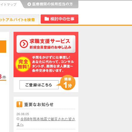
サイトマップ
び
Dr.アルなび
検討中リスト
8
件
26.08.05
令和8年熊本地震で被災された皆さ
まへ