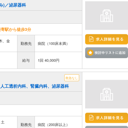
のみ)／泌尿器科
寄駅から徒歩3分
木、金
勤務先
病院（100床未満）
給与
1回 40,000円
救急なし
終日)／人工透析内科、腎臓内科、泌尿器科
、土
勤務先
病院（200床以上）