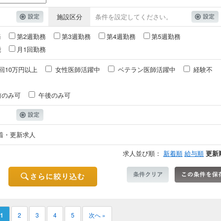
施設区分
条件を設定してください。
務
第2週勤務
第3週勤務
第4週勤務
第5週勤務
能
月1回勤務
回10万円以上
女性医師活躍中
ベテラン医師活躍中
経験不
前のみ可
午後のみ可
着・更新求人
求人並び順：
新着順
給与順
更新
1
2
3
4
5
次へ »