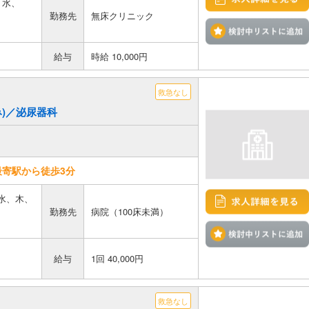
、水、
勤務先
無床クリニック
給与
時給 10,000円
救急なし
のみ)／泌尿器科
寄駅から徒歩3分
、水、木、
勤務先
病院（100床未満）
給与
1回 40,000円
救急なし