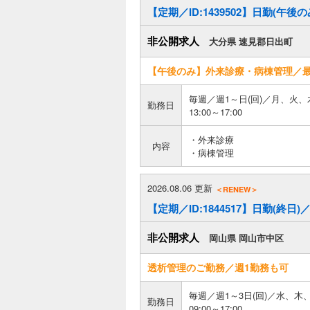
【定期／ID:1439502】日勤(午後
非公開求人
大分県 速見郡日出町
【午後のみ】外来診療・病棟管理／最
毎週／週1～日(回)／月、火、
勤務日
13:00～17:00
・外来診療
内容
・病棟管理
2026.08.06 更新
＜RENEW＞
【定期／ID:1844517】日勤(
非公開求人
岡山県 岡山市中区
透析管理のご勤務／週1勤務も可
毎週／週1～3日(回)／水、木
勤務日
09:00～17:00