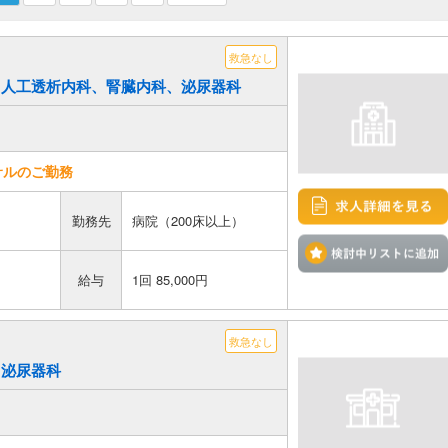
救急なし
終日)／人工透析内科、腎臓内科、泌尿器科
サルのご勤務
勤務先
病院（200床以上）
給与
1回 85,000円
救急なし
)／泌尿器科