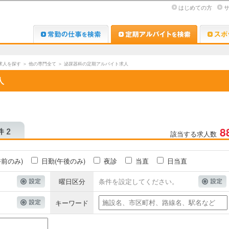
はじめての方
Dr.転職なび
Dr.アルな
求人を探す
＞
他の専門全て
＞
泌尿器科の定期アルバイト求人
人
8
該当する求人数
午前のみ)
日勤(午後のみ)
夜診
当直
日当直
曜日区分
条件を設定してください。
キーワード