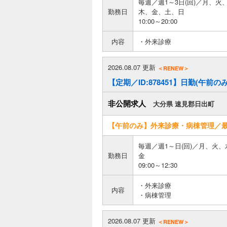
毎週／週1～3日(回)／月、火
勤務日
木、金、土、日
10:00～20:00
内容
・外来診療
2026.08.07 更新
＜RENEW＞
【定期／ID:878451】日勤(午前
非公開求人
大分県 速見郡日出町
【午前のみ】外来診療・病棟管理／最
毎週／週1～日(回)／月、火
勤務日
金
09:00～12:30
・外来診療
内容
・病棟管理
2026.08.07 更新
＜RENEW＞