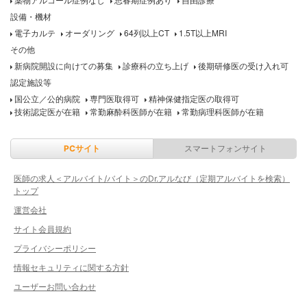
設備・機材
電子カルテ
オーダリング
64列以上CT
1.5T以上MRI
その他
新病院開設に向けての募集
診療科の立ち上げ
後期研修医の受け入れ可
認定施設等
国公立／公的病院
専門医取得可
精神保健指定医の取得可
技術認定医が在籍
常勤麻酔科医師が在籍
常勤病理科医師が在籍
PCサイト
スマートフォンサイト
医師の求人＜アルバイト/バイト＞のDr.アルなび（定期アルバイトを検索）
トップ
運営会社
サイト会員規約
プライバシーポリシー
情報セキュリティに関する方針
ユーザーお問い合わせ