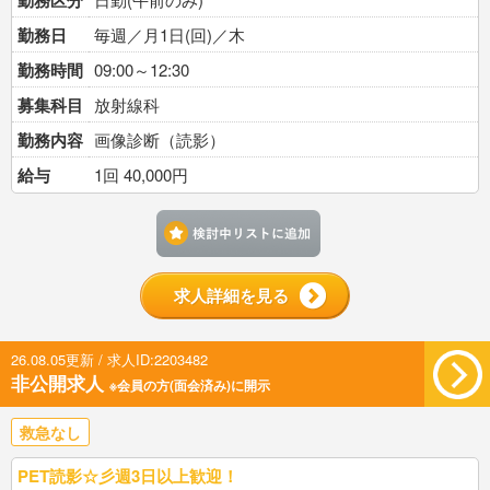
勤務区分
勤務日
毎週／月1日(回)／木
勤務時間
09:00～12:30
募集科目
放射線科
勤務内容
画像診断（読影）
給与
1回 40,000円
検討中リストに追加す
求人詳細を見る
26.08.05更新 / 求人ID:2203482
非公開求人
※会員の方(面会済み)に開示
救急なし
PET読影☆彡週3日以上歓迎！