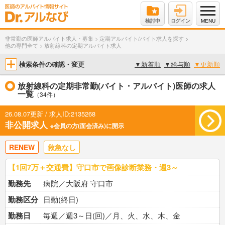
検討中
ログイン
MENU
非常勤の医師アルバイト求人・募集
>
定期アルバイト/バイト求人を探す
>
他の専門全て
>
放射線科の定期アルバイト求人
検索条件の確認・変更
▼
新着順
▼
給与順
▼
更新順
放射線科の定期非常勤(バイト・アルバイト)医師の求人
一覧
（34件）
26.08.07更新 / 求人ID:2135268
非公開求人
※会員の方(面会済み)に開示
RENEW
救急なし
【1回7万＋交通費】守口市で画像診断業務・週3～
勤務先
病院／大阪府 守口市
勤務区分
日勤(終日)
勤務日
毎週／週3～日(回)／月、火、水、木、金