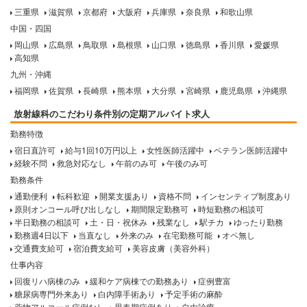
三重県
滋賀県
京都府
大阪府
兵庫県
奈良県
和歌山県
中国・四国
岡山県
広島県
鳥取県
島根県
山口県
徳島県
香川県
愛媛県
高知県
九州・沖縄
福岡県
佐賀県
長崎県
熊本県
大分県
宮崎県
鹿児島県
沖縄県
放射線科のこだわり条件別の定期アルバイト求人
勤務特徴
宿日直許可
給与1回10万円以上
女性医師活躍中
ベテラン医師活躍中
経験不問
救急対応なし
午前のみ可
午後のみ可
勤務条件
通勤便利
転科歓迎
開業支援あり
資格不問
インセンティブ制度あり
原則オンコール呼び出しなし
期間限定勤務可
時短勤務の相談可
半日勤務の相談可
土・日・祝休み
残業なし
駅チカ
ゆったり勤務
勤務週4日以下
当直なし
外来のみ
在宅勤務可能
オペ無し
交通費支給可
宿泊費支給可
美容皮膚（美容外科）
仕事内容
回復リハ病棟のみ
緩和ケア病棟での勤務あり
症例豊富
糖尿病専門外来あり
白内障手術あり
予定手術の麻酔
薬物アルコール症例なし
思春期症例あり
自由診療