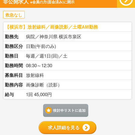
非公開求人
※会員の方(面会済み)に開示
救急なし
【横浜市】放射線科／画像読影／土曜AM勤務
勤務先
病院／神奈川県 横浜市泉区
勤務区分
日勤(午前のみ)
勤務日
毎週／週1日(回)／土
勤務時間
08:30～12:30
募集科目
放射線科
勤務内容
画像診断（読影）
給与
1回 45,000円
検討中リストに追加す
求人詳細を見る