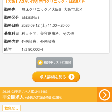
【大阪】AGAいびき専門クリニック・日給8万円
勤務先
無床クリニック／大阪府 大阪市北区
勤務区分
日勤(終日)
勤務日時
2026.09.12 (土) 11:00～20:00
募集科目
科目不問、美容皮膚科、その他
勤務内容
外来診療、外来診療
給与
1回 80,000円
検討中リストに追加す
求人詳細を見る
26.08.03更新 / 求人ID:2413483
非公開求人
※会員の方(面会済み)に開示
救急なし