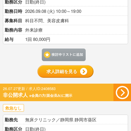
勤務区分
日勤(終日)
勤務日時
2026.09.08 (火) 10:00～19:00
募集科目
科目不問、美容皮膚科
勤務内容
外来診療
給与
1回 80,000円
検討中リストに追加す
求人詳細を見る
26.07.27更新 / 求人ID:2408583
非公開求人
※会員の方(面会済み)に開示
救急なし
勤務先
無床クリニック／静岡県 静岡市葵区
勤務区分
日勤(終日)