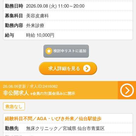
勤務日時
2026.09.08 (火) 11:00～20:00
募集科目
美容皮膚科
勤務内容
外来診療
給与
時給 10,000円
検討中リストに追加す
求人詳細を見る
26.08.06更新 / 求人ID:2416082
非公開求人
※会員の方(面会済み)に開示
救急なし
経験科目不問／AGA・いびき外来／仙台駅徒歩
勤務先
無床クリニック／宮城県 仙台市青葉区