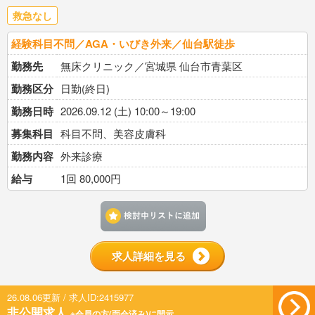
救急なし
経験科目不問／AGA・いびき外来／仙台駅徒歩
勤務先
無床クリニック／宮城県 仙台市青葉区
勤務区分
日勤(終日)
勤務日時
2026.09.12 (土) 10:00～19:00
募集科目
科目不問、美容皮膚科
勤務内容
外来診療
給与
1回 80,000円
検討中リストに追加す
求人詳細を見る
26.08.06更新 / 求人ID:2415977
非公開求人
※会員の方(面会済み)に開示