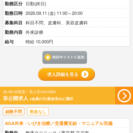
勤務区分
日勤(終日)
勤務日時
2026.09.11 (金) 11:00～20:00
募集科目
科目不問、皮膚科、美容皮膚科
勤務内容
外来診療
給与
時給 10,000円
検討中リストに追加す
求人詳細を見る
26.08.06更新 / 求人ID:2415981
非公開求人
※会員の方(面会済み)に開示
経験不問
救急なし
AGA外来・いびき治療／交通費支給・マニュアル完備
勤務先
無床クリニック／東京都 立川市