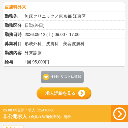
皮膚科外来
勤務先
無床クリニック／東京都 江東区
勤務区分
日勤(終日)
勤務日時
2026.09.12 (土) 09:00～17:00
募集科目
形成外科、皮膚科、美容皮膚科
勤務内容
外来診療
給与
1回 95,000円
検討中リストに追加す
求人詳細を見る
26.08.03更新 / 求人ID:2410080
非公開求人
※会員の方(面会済み)に開示