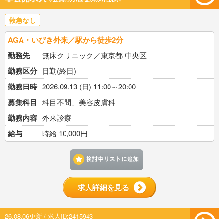
救急なし
AGA・いびき外来／駅から徒歩2分
勤務先
無床クリニック／東京都 中央区
勤務区分
日勤(終日)
勤務日時
2026.09.13 (日) 11:00～20:00
募集科目
科目不問、美容皮膚科
勤務内容
外来診療
給与
時給 10,000円
検討中リストに追加す
求人詳細を見る
26.08.06更新 / 求人ID:2415943