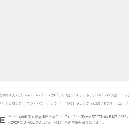
医師の求人＜アルバイト/バイト＞のDr.アルなび（スポットアルバイトを検索）トッ
サイト会員規約
|
プライバシーポリシー
|
情報セキュリティに関する方針
|
ユーザ
M.STAGE
〒141-6005 東京都品川区大崎2-1-1 ThinkPark Tower 5F TEL:03-5437-2950 / 
©2026
M.STAGE
CO., LTD. 掲載記事の無断転載を禁じます。