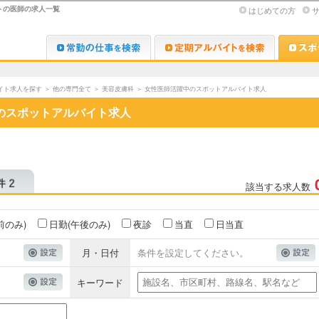
トの医師の求人一覧
はじめての方
Dr.転職なび
Dr.アルな
イト求人を探す
＞
他の専門全て
＞
美容皮膚科
＞
女性医師活躍中のスポットアルバイト求人
のスポットアルバイト求人
該当する求人数
前のみ)
日勤(午後のみ)
夜診
当直
日当直
月・日付
条件を設定してください。
キーワード