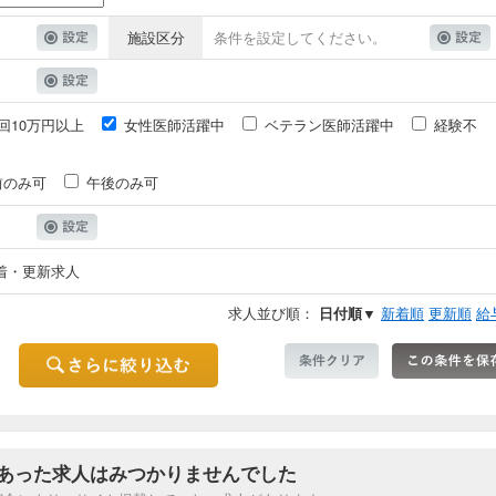
施設区分
条件を設定してください。
回10万円以上
女性医師活躍中
ベテラン医師活躍中
経験不
前のみ可
午後のみ可
着・更新求人
求人並び順：
日付順▼
新着順
更新順
給
あった求人はみつかりませんでした