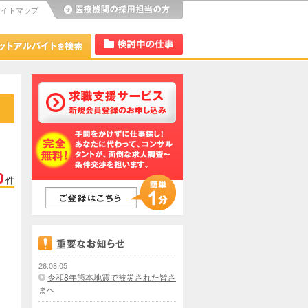
サイトマップ
び
Dr.アルなび
検討中リスト
0
件
26.08.05
令和8年熊本地震で被災された皆さ
まへ