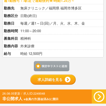
週1勤務可！/駅近で通勤便利★/時給1.25万～
勤務先
無床クリニック／福岡県 福岡市博多区
勤務区分
日勤(終日)
勤務日
毎週／週1～日(回)／月、火、水、木、金
勤務時間
11:00～20:00
募集科目
精神科
勤務内容
外来診療
給与
時給 12,500円
検討中リストに追加す
求人詳細を見る
26.08.05更新 / 求人ID:2249048
非公開求人
※会員の方(面会済み)に開示