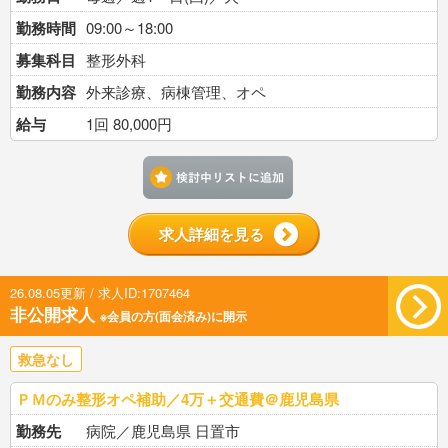
勤務時間
09:00～18:00
募集科目
整形外科
勤務内容
外来診療、病棟管理、オペ
給与
1回 80,000円
検討中リストに追加す
求人詳細を見る
26.08.05更新 / 求人ID:1707464
非公開求人
※会員の方(面会済み)に開示
救急なし
ＰＭのみ整形オペ補助／4万＋交通費＠鹿児島県
勤務先
病院／鹿児島県 日置市