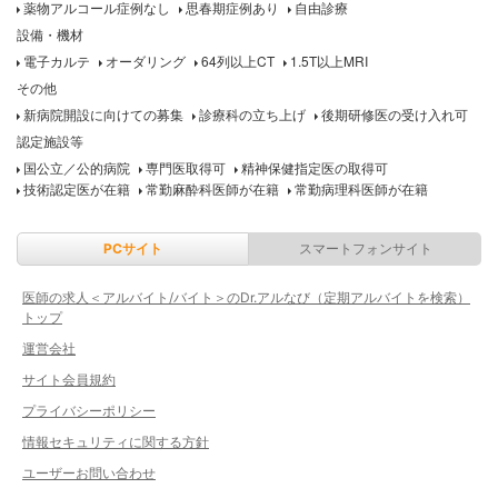
薬物アルコール症例なし
思春期症例あり
自由診療
設備・機材
電子カルテ
オーダリング
64列以上CT
1.5T以上MRI
その他
新病院開設に向けての募集
診療科の立ち上げ
後期研修医の受け入れ可
認定施設等
国公立／公的病院
専門医取得可
精神保健指定医の取得可
技術認定医が在籍
常勤麻酔科医師が在籍
常勤病理科医師が在籍
PCサイト
スマートフォンサイト
医師の求人＜アルバイト/バイト＞のDr.アルなび（定期アルバイトを検索）
トップ
運営会社
サイト会員規約
プライバシーポリシー
情報セキュリティに関する方針
ユーザーお問い合わせ