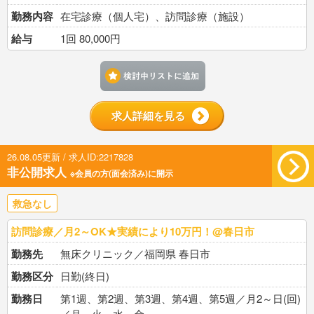
勤務内容
在宅診療（個人宅）、訪問診療（施設）
給与
1回 80,000円
検討中リストに追加す
求人詳細を見る
26.08.05更新 / 求人ID:2217828
非公開求人
※会員の方(面会済み)に開示
救急なし
訪問診療／月2～OK★実績により10万円！@春日市
勤務先
無床クリニック／福岡県 春日市
勤務区分
日勤(終日)
勤務日
第1週、第2週、第3週、第4週、第5週／月2～日(回)
／月、火、水、金