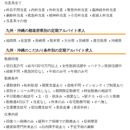
当直系全て
科目不問当直
内科当直
外科当直
整形外科当直
脳神経外科当直
麻酔科当直
救急科当直
精神科当直
小児科当直
産婦人科当直
当直系その他
九州・沖縄の都道府県別の定期アルバイト求人
福岡県
佐賀県
長崎県
熊本県
大分県
宮崎県
鹿児島県
沖縄県
九州・沖縄のこだわり条件別の定期アルバイト求人
勤務特徴
宿日直許可
給与1回10万円以上
女性医師活躍中
ベテラン医師活躍中
経験不問
救急対応なし
午前のみ可
午後のみ可
勤務条件
通勤便利
転科歓迎
開業支援あり
資格不問
インセンティブ制度あり
原則オンコール呼び出しなし
期間限定勤務可
時短勤務の相談可
半日勤務の相談可
土・日・祝休み
残業なし
駅チカ
ゆったり勤務
勤務週4日以下
当直なし
外来のみ
在宅勤務可能
オペ無し
交通費支給可
宿泊費支給可
美容皮膚（美容外科）
仕事内容
回復リハ病棟のみ
緩和ケア病棟での勤務あり
症例豊富
糖尿病専門外来あり
白内障手術あり
予定手術の麻酔