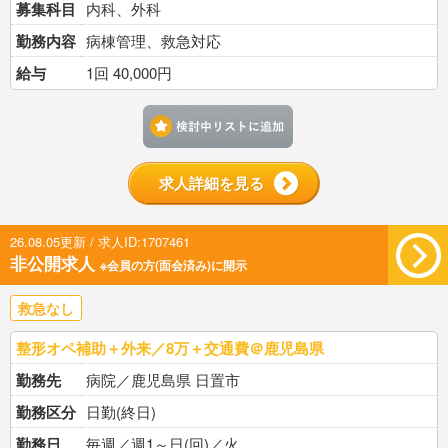
募集科目
内科、外科
勤務内容
病棟管理、救急対応
給与
1回 40,000円
検討中リストに追加す
求人詳細を見る
26.08.05更新 / 求人ID:1707461
非公開求人
※会員の方(面会済み)に開示
救急なし
整形オペ補助＋外来／8万＋交通費＠鹿児島県
勤務先
病院／鹿児島県 日置市
勤務区分
日勤(終日)
勤務日
毎週／週1～日(回)／火