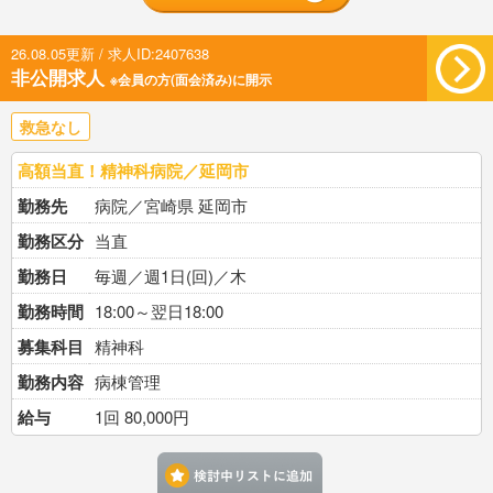
26.08.05更新 / 求人ID:2407638
非公開求人
※会員の方(面会済み)に開示
救急なし
高額当直！精神科病院／延岡市
勤務先
病院／宮崎県 延岡市
勤務区分
当直
勤務日
毎週／週1日(回)／木
勤務時間
18:00～翌日18:00
募集科目
精神科
勤務内容
病棟管理
給与
1回 80,000円
検討中リストに追加す