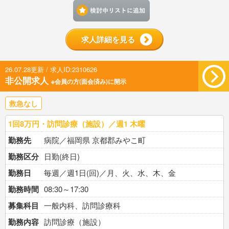
検討中リストに追加す
求人詳細を見る
26.07.28更新 / 求人ID:2310626
非公開求人
※会員の方(面会済み)に開示
救急なし
1回8万円・訪問診療（施設）／週1 木曜
勤務先
病院／福岡県 京都郡みやこ町
勤務区分
日勤(終日)
勤務日
毎週／週1日(回)／月、火、水、木、金
勤務時間
08:30～17:30
募集科目
一般内科、訪問診療科
勤務内容
訪問診療（施設）