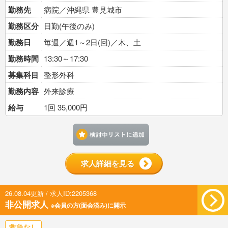
勤務先
病院／沖縄県 豊見城市
勤務区分
日勤(午後のみ)
勤務日
毎週／週1～2日(回)／木、土
勤務時間
13:30～17:30
募集科目
整形外科
勤務内容
外来診療
給与
1回 35,000円
検討中リストに追加す
求人詳細を見る
26.08.04更新 / 求人ID:2205368
非公開求人
※会員の方(面会済み)に開示
救急なし