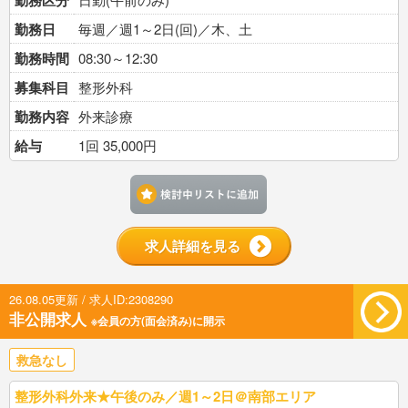
勤務区分
勤務日
毎週／週1～2日(回)／木、土
勤務時間
08:30～12:30
募集科目
整形外科
勤務内容
外来診療
給与
1回 35,000円
検討中リストに追加す
求人詳細を見る
26.08.05更新 / 求人ID:2308290
非公開求人
※会員の方(面会済み)に開示
救急なし
整形外科外来★午後のみ／週1～2日＠南部エリア