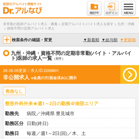
検討中
ログイン
MENU
非常勤の医師アルバイト求人・募集
>
定期アルバイト/バイト求人を探す
>
九州・沖縄
>
資格不問の定期アルバイト求人
検索条件の確認・変更
▼
新着順
▼
給与順
▼
更新順
九州・沖縄・資格不問の定期非常勤(バイト・アルバイ
ト)医師の求人一覧
（8件）
26.08.05更新 / 求人ID:2268801
非公開求人
※会員の方(面会済み)に開示
救急なし
整形外科外来★週1～2日の勤務＠南部エリア
勤務先
病院／沖縄県 豊見城市
勤務区分
日勤(終日)
勤務日
毎週／週1～2日(回)／木、土