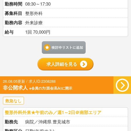
勤務時間
08:30～17:30
募集科目
整形外科
勤務内容
外来診療
給与
1回 70,000円
検討中リストに追加す
求人詳細を見る
26.08.05更新 / 求人ID:2308288
非公開求人
※会員の方(面会済み)に開示
救急なし
整形外科外来★午前のみ／週1～2日＠南部エリア
勤務先
病院／沖縄県 豊見城市
日勤(午前のみ)