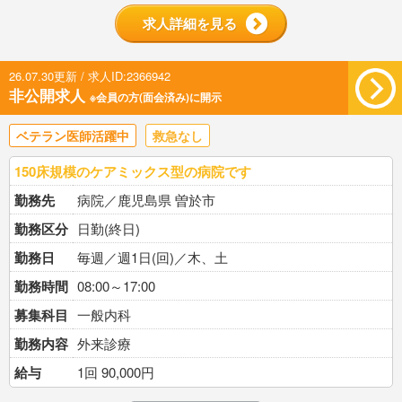
求人詳細を見る
26.07.30更新 / 求人ID:2366942
非公開求人
※会員の方(面会済み)に開示
ベテラン医師活躍中
救急なし
150床規模のケアミックス型の病院です
勤務先
病院／鹿児島県 曽於市
勤務区分
日勤(終日)
勤務日
毎週／週1日(回)／木、土
勤務時間
08:00～17:00
募集科目
一般内科
勤務内容
外来診療
給与
1回 90,000円