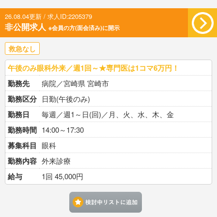
26.08.04更新 / 求人ID:2205379
非公開求人
※会員の方(面会済み)に開示
救急なし
午後のみ眼科外来／週1回～★専門医は1コマ6万円！
勤務先
病院／宮崎県 宮崎市
勤務区分
日勤(午後のみ)
勤務日
毎週／週1～日(回)／月、火、水、木、金
勤務時間
14:00～17:30
募集科目
眼科
勤務内容
外来診療
給与
1回 45,000円
検討中リストに追加す