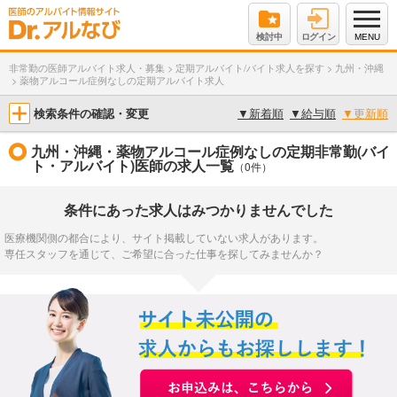
検討中
ログイン
MENU
非常勤の医師アルバイト求人・募集
>
定期アルバイト/バイト求人を探す
>
九州・沖縄
>
薬物アルコール症例なしの定期アルバイト求人
検索条件の確認・変更
▼
新着順
▼
給与順
▼
更新順
九州・沖縄・薬物アルコール症例なしの定期非常勤(バイ
ト・アルバイト)医師の求人一覧
（0件）
条件にあった求人はみつかりませんでした
医療機関側の都合により、サイト掲載していない求人があります。
専任スタッフを通じて、ご希望に合った仕事を探してみませんか？