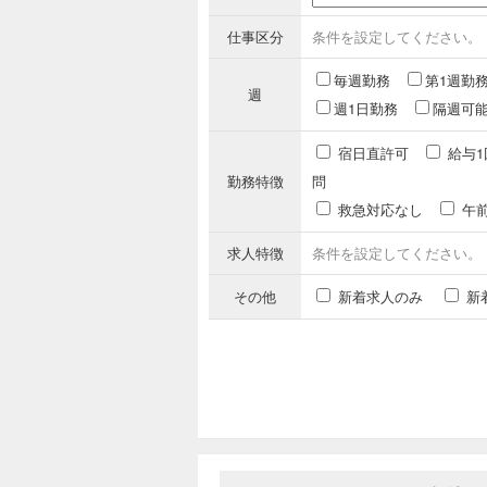
仕事区分
条件を設定してください。
毎週勤務
第1週勤
週
週1日勤務
隔週可
宿日直許可
給与1
勤務特徴
問
救急対応なし
午
求人特徴
条件を設定してください。
その他
新着求人のみ
新