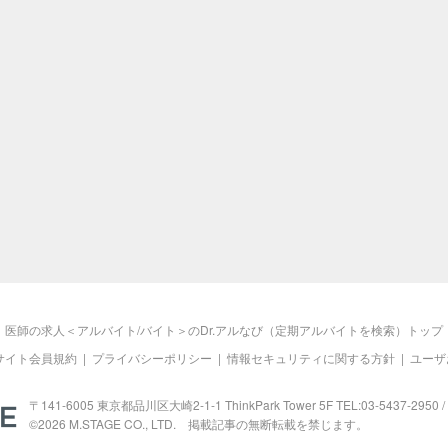
医師の求人＜アルバイト/バイト＞のDr.アルなび（定期アルバイトを検索）トップ
サイト会員規約
|
プライバシーポリシー
|
情報セキュリティに関する方針
|
ユーザ
M.STAGE
〒141-6005 東京都品川区大崎2-1-1 ThinkPark Tower 5F TEL:03-5437-2950 / 
©2026
M.STAGE
CO., LTD. 掲載記事の無断転載を禁じます。