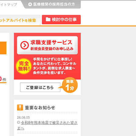
サイトマップ
び
Dr.アルなび
検討中リスト
0
件
26.08.05
令和8年熊本地震で被災された皆さ
まへ