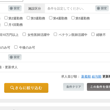
施設区分
条件を設定してください。
務
第2週勤務
第3週勤務
第4週勤務
第5週勤務
能
月1回勤務
回10万円以上
女性医師活躍中
ベテラン医師活躍中
経験不
前のみ可
午後のみ可
着・更新求人
求人並び順：
新着順
給与順
更新