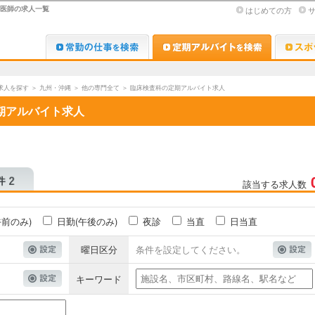
)医師の求人一覧
はじめての方
Dr.転職なび
Dr.アルな
求人を探す
＞
九州・沖縄
＞
他の専門全て
＞
臨床検査科の定期アルバイト求人
期アルバイト求人
該当する求人数
午前のみ)
日勤(午後のみ)
夜診
当直
日当直
曜日区分
条件を設定してください。
キーワード