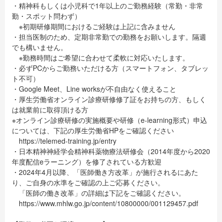
・精神科もしくは小児科で1年以上のご勤務経験（常勤・非常
勤・スポット問わず）
※初期研修期間におけるご経験は上記に含みません
・担当医制のため、定期非常勤での勤務をお願いします。隔週
でも構いません。
※勤務時間はご希望に合わせて柔軟に対応いたします。
・必ずPCからご勤務いただける方（スマートフォン、タブレッ
ト不可）
・Google Meet、Line worksが不自由なく使えること
・厚生労働省オンライン診療研修修了証をお持ちの方、もしく
は就業前に取得頂ける方
※オンライン診療研修の実施概要や研修（e-learning形式）申込
については、下記の厚生労働省HPをご確認ください
https://telemed-training.jp/entry
・日本精神神経学会精神科薬物療法研修会（2014年度から2020
年度配信eラーニング）を修了されている方歓迎
・2024年4月以降、「医師働き方改革」が施行されるにあた
り、ご自身の水準をご確認の上ご応募ください。
「医師の働き改革」の詳細は下記をご確認ください。
https://www.mhlw.go.jp/content/10800000/001129457.pdf