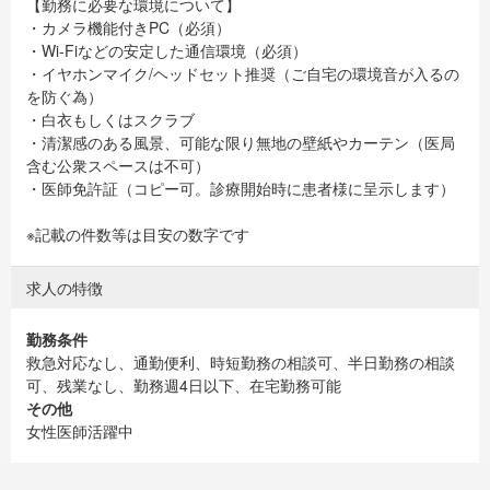
【勤務に必要な環境について】
・カメラ機能付きPC（必須）
・Wi-Fiなどの安定した通信環境（必須）
・イヤホンマイク/ヘッドセット推奨（ご自宅の環境音が入るの
を防ぐ為）
・白衣もしくはスクラブ
・清潔感のある風景、可能な限り無地の壁紙やカーテン（医局
含む公衆スペースは不可）
・医師免許証（コピー可。診療開始時に患者様に呈示します）
※記載の件数等は目安の数字です
求人の特徴
勤務条件
救急対応なし、通勤便利、時短勤務の相談可、半日勤務の相談
可、残業なし、勤務週4日以下、在宅勤務可能
その他
女性医師活躍中