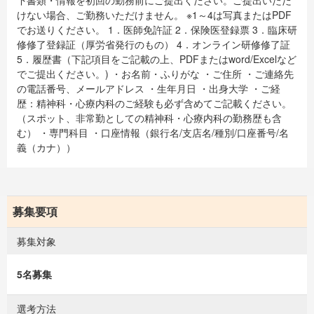
けない場合、ご勤務いただけません。 ※1～4は写真またはPDF
でお送りください。 1．医師免許証 2．保険医登録票 3．臨床研
修修了登録証（厚労省発行のもの） 4．オンライン研修修了証
5．履歴書（下記項目をご記載の上、PDFまたはword/Excelなど
でご提出ください。) ・お名前・ふりがな ・ご住所 ・ご連絡先
の電話番号、メールアドレス ・生年月日 ・出身大学 ・ご経
歴：精神科・心療内科のご経験も必ず含めてご記載ください。
（スポット、非常勤としての精神科・心療内科の勤務歴も含
む） ・専門科目 ・口座情報（銀行名/支店名/種別/口座番号/名
義（カナ））
募集要項
募集対象
5名募集
選考方法