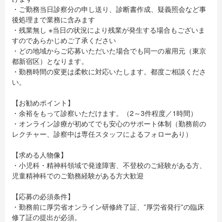
・ご勤務当日診察分の申し送り、診断書作成、疑義照会など事
後処理まで業務に含みます
・残業無し ※当日の状況により残業が発生する場合もございま
すのであらかじめご了承ください
・どの地域からご応募いただいた場合でも同一の雇用元（東京
都新宿区）となります。
・勤務時間の変更は柔軟に対応いたします。都度ご相談くださ
い。
【お勧めポイント】
・余裕をもって診察いただけます。（2～3件程度／1時間）
・オンライン診療が初めてでも安心のサポート体制（勤務前の
レクチャー、診察中は専任スタッフによるフォローあり）
【求める人物像】
・小児科・精神科領域で発達障害、不登校のご経験がある方、
児童精神科でのご勤務経験がある方大歓迎
【応募の必須条件】
・勤務前に厚労省オンライン研修終了証、”厚労省発行”の臨床
修了証の提出が必須。