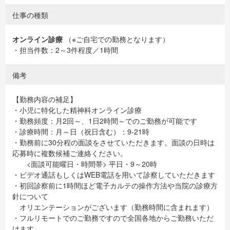
仕事の種類
オンライン診療
（※ご自宅での勤務となります）
・担当件数：2～3件程度／1時間
備考
【勤務内容の補足】
・小児に特化した精神科オンライン診療
・勤務頻度：月2回～、1日2時間～でのご勤務が可能です
・診療時間：月～日（祝日含む）：9-21時
・勤務前に30分程の面談をさせていただきます。面談の日時は
応募時に複数候補ご連絡ください。
<面談可能曜日・時間帯> 平日・9～20時
・ビデオ通話もしくはWEB電話を用いて診察していただきます
・初回診察前に1時間ほど電子カルテの操作方法や当院の診療方
針について
オリエンテーションがございます（勤務時間に含まれます）
・フルリモートでのご勤務ですので全国各地からご勤務いただ
けます