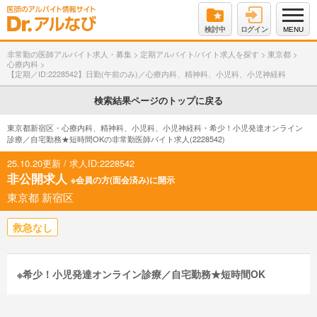
検討中
ログイン
MENU
非常勤の医師アルバイト求人・募集
>
定期アルバイト/バイト求人を探す
>
東京都
>
心療内科
>
【定期／ID:2228542】日勤(午前のみ)／心療内科、精神科、小児科、小児神経科
検索結果ページのトップに戻る
東京都新宿区・心療内科、精神科、小児科、小児神経科・希少！小児発達オンライン
診療／自宅勤務★短時間OKの非常勤医師バイト求人(2228542)
25.10.20更新 / 求人ID:2228542
非公開求人
※会員の方(面会済み)に開示
東京都 新宿区
救急なし
※希少！小児発達オンライン診療／自宅勤務★短時間OK