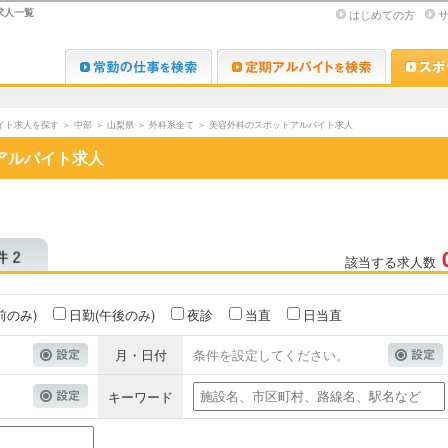
求人一覧
はじめての方
Dr.転職なび
Dr.アルな
イト求人を探す
＞
中部
＞
山梨県
＞
外科系全て
＞
美容外科のスポットアルバイト求人
アルバイト求人
該当する求人数
前のみ)
日勤(午後のみ)
夜診
当直
日当直
月・日付
条件を設定してください。
キーワード