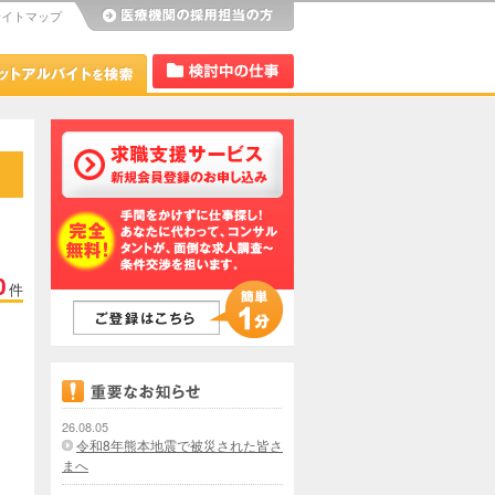
サイトマップ
び
Dr.アルなび
検討中リスト
0
件
26.08.05
令和8年熊本地震で被災された皆さ
まへ