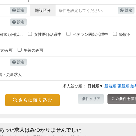
施設区分
条件を設定してください。
回10万円以上
女性医師活躍中
ベテラン医師活躍中
経験不
前のみ可
午後のみ可
着・更新求人
求人並び順：
日付順▼
新着順
更新順
給
あった求人はみつかりませんでした