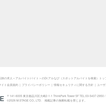
医師の求人＜アルバイト/バイト＞のDr.アルなび（スポットアルバイトを検索）トッ
サイト会員規約
|
プライバシーポリシー
|
情報セキュリティに関する方針
|
ユーザ
M.STAGE
〒141-6005 東京都品川区大崎2-1-1 ThinkPark Tower 5F TEL:03-5437-2950 / 
©2026
M.STAGE
CO., LTD. 掲載記事の無断転載を禁じます。