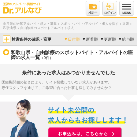
検討中
ログイン
MENU
非常勤の医師アルバイト求人・募集
>
スポットバイト/アルバイト求人を探す
>
近畿
>
和歌山県
>
自由診療のスポットアルバイト求人
検索条件の確認・変更
▼
日付順
▼
新着順
▼
更新順
▼
給与順
和歌山県・自由診療のスポットバイト・アルバイトの医
師の求人一覧
（0件）
条件にあった求人はみつかりませんでした
医療機関側の都合により、サイト掲載していない求人があります。
専任スタッフを通じて、ご希望に合った仕事を探してみませんか？