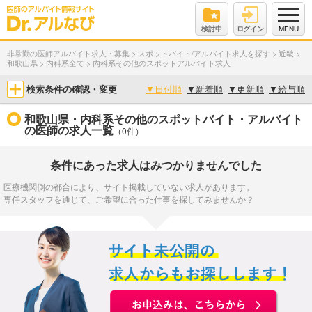
検討中
ログイン
MENU
非常勤の医師アルバイト求人・募集
>
スポットバイト/アルバイト求人を探す
>
近畿
>
和歌山県
>
内科系全て
>
内科系その他のスポットアルバイト求人
検索条件の確認・変更
▼
日付順
▼
新着順
▼
更新順
▼
給与順
和歌山県・内科系その他のスポットバイト・アルバイト
の医師の求人一覧
（0件）
条件にあった求人はみつかりませんでした
医療機関側の都合により、サイト掲載していない求人があります。
専任スタッフを通じて、ご希望に合った仕事を探してみませんか？