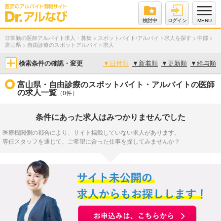
検討中
ログイン
MENU
非常勤の医師アルバイト求人・募集
>
スポットバイト/アルバイト求人を探す
>
中部
>
富山県
>
自由診療のスポットアルバイト求人
検索条件の確認・変更
▼
日付順
▼
新着順
▼
更新順
▼
給与順
富山県・自由診療のスポットバイト・アルバイトの医師
の求人一覧
（0件）
条件にあった求人はみつかりませんでした
医療機関側の都合により、サイト掲載していない求人があります。
専任スタッフを通じて、ご希望に合った仕事を探してみませんか？