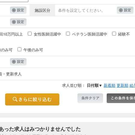
施設区分
条件を設定してください。
回10万円以上
女性医師活躍中
ベテラン医師活躍中
経験不
前のみ可
午後のみ可
着・更新求人
求人並び順：
日付順▼
新着順
更新順
給
あった求人はみつかりませんでした