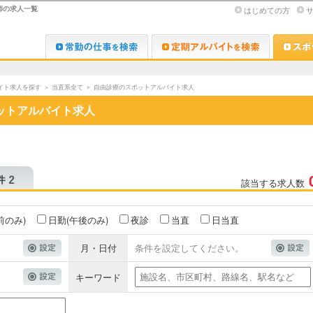
師の求人一覧
はじめての方
Dr.転職なび
Dr.アルな
イト求人を探す
＞
当直系全て
＞
自由診療のスポットアルバイト求人
ットアルバイト求人
該当する求人数
前のみ)
日勤(午後のみ)
夜診
当直
日当直
月・日付
条件を設定してください。
キーワード