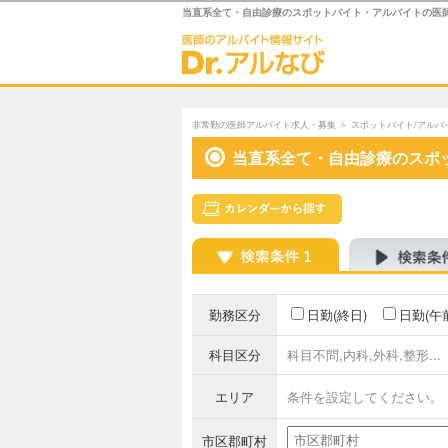
当直系全て・自由診療のスポットバイト・アルバイトの医
非常勤の医師アルバイト求人・募集
＞
スポットバイト/アルバ
当直系全て・自由診療のスポ
勤務区分
日勤(終日)
日勤(午
科目区分
科目不問,内科,外科,整形...
エリア
条件を設定してください。
市区郡町村