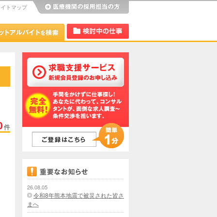
サイトマップ
び
Dr.アルなび
検討中リスト
0
件
26.08.05
令和8年熊本地震で被災された皆さ
まへ