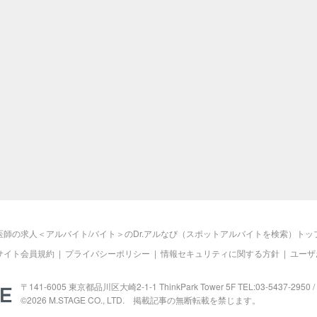
医師の求人＜アルバイト/バイト＞のDr.アルなび（スポットアルバイトを検索）トッ
サイト会員規約
|
プライバシーポリシー
|
情報セキュリティに関する方針
|
ユーザ
M.STAGE
〒141-6005 東京都品川区大崎2-1-1 ThinkPark Tower 5F TEL:03-5437-2950 / 
©2026
M.STAGE
CO., LTD. 掲載記事の無断転載を禁じます。