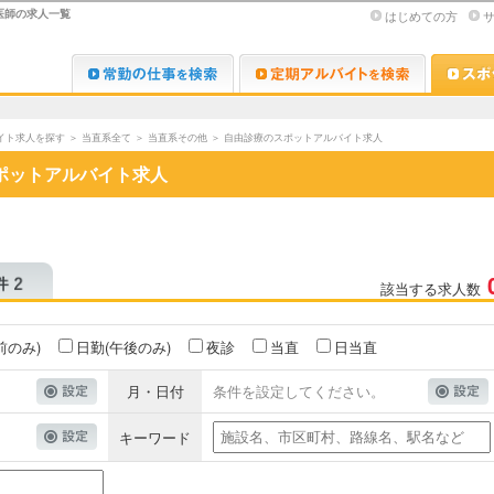
医師の求人一覧
はじめての方
Dr.転職なび
Dr.アルな
イト求人を探す
＞
当直系全て
＞
当直系その他
＞
自由診療のスポットアルバイト求人
ポットアルバイト求人
該当する求人数
前のみ)
日勤(午後のみ)
夜診
当直
日当直
月・日付
条件を設定してください。
キーワード