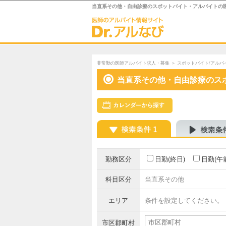
当直系その他・自由診療のスポットバイト・アルバイトの
非常勤の医師アルバイト求人・募集
＞
スポットバイト/アルバ
当直系その他・自由診療のス
勤務区分
日勤(終日)
日勤(午
科目区分
当直系その他
エリア
条件を設定してください。
市区郡町村