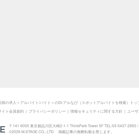
医師の求人＜アルバイト/バイト＞のDr.アルなび（スポットアルバイトを検索）トッ
サイト会員規約
|
プライバシーポリシー
|
情報セキュリティに関する方針
|
ユーザ
M.STAGE
〒141-6005 東京都品川区大崎2-1-1 ThinkPark Tower 5F TEL:03-5437-2950 / 
©2026
M.STAGE
CO., LTD. 掲載記事の無断転載を禁じます。