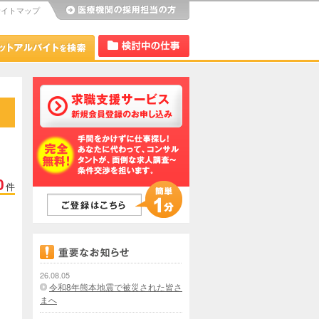
サイトマップ
び
Dr.アルなび
検討中リスト
0
件
26.08.05
令和8年熊本地震で被災された皆さ
まへ