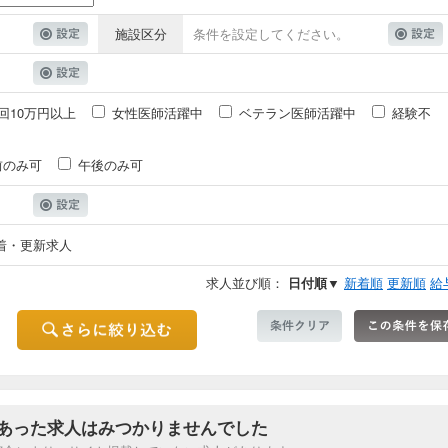
施設区分
条件を設定してください。
回10万円以上
女性医師活躍中
ベテラン医師活躍中
経験不
前のみ可
午後のみ可
着・更新求人
求人並び順：
日付順▼
新着順
更新順
給
あった求人はみつかりませんでした