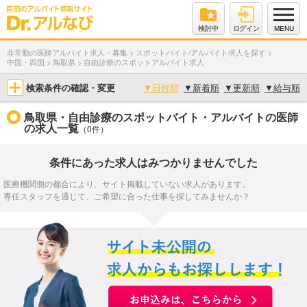
検討中
ログイン
MENU
非常勤の医師アルバイト求人・募集
>
スポットバイト/アルバイト求人を探す
>
中国・四国
>
鳥取県
>
自由診療のスポットアルバイト求人
検索条件の確認・変更
▼
日付順
▼
新着順
▼
更新順
▼
給与順
鳥取県・自由診療のスポットバイト・アルバイトの医師
の求人一覧
（0件）
条件にあった求人はみつかりませんでした
医療機関側の都合により、サイト掲載していない求人があります。
専任スタッフを通じて、ご希望に合った仕事を探してみませんか？