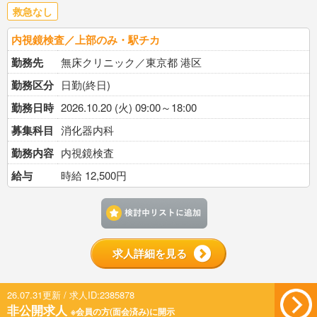
救急なし
内視鏡検査／上部のみ・駅チカ
勤務先
無床クリニック／東京都 港区
勤務区分
日勤(終日)
勤務日時
2026.10.20 (火) 09:00～18:00
募集科目
消化器内科
勤務内容
内視鏡検査
給与
時給 12,500円
検討中リストに追加す
求人詳細を見る
26.07.31更新 / 求人ID:2385878
非公開求人
※会員の方(面会済み)に開示