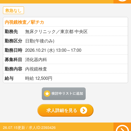
救急なし
内視鏡検査／駅チカ
勤務先
無床クリニック／東京都 中央区
勤務区分
日勤(午後のみ)
勤務日時
2026.10.21 (水) 13:00～17:00
募集科目
消化器内科
勤務内容
内視鏡検査
給与
時給 12,500円
検討中リストに追加す
求人詳細を見る
26.07.15更新 / 求人ID:2393426