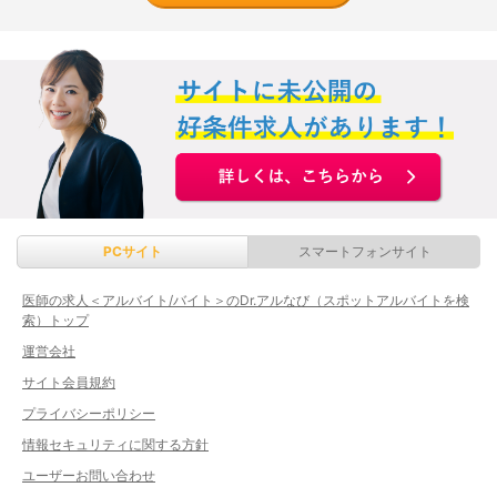
PCサイト
スマートフォンサイト
医師の求人＜アルバイト/バイト＞のDr.アルなび（スポットアルバイトを検
索）トップ
運営会社
サイト会員規約
プライバシーポリシー
情報セキュリティに関する方針
ユーザーお問い合わせ