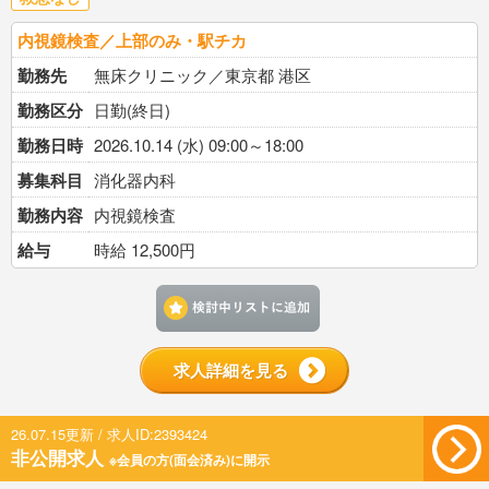
内視鏡検査／上部のみ・駅チカ
勤務先
無床クリニック／東京都 港区
勤務区分
日勤(終日)
勤務日時
2026.10.14 (水) 09:00～18:00
募集科目
消化器内科
勤務内容
内視鏡検査
給与
時給 12,500円
検討中リストに追加す
求人詳細を見る
26.07.15更新 / 求人ID:2393424
非公開求人
※会員の方(面会済み)に開示