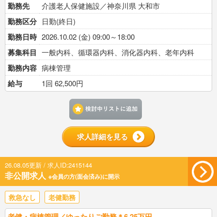
勤務先
介護老人保健施設／神奈川県 大和市
勤務区分
日勤(終日)
勤務日時
2026.10.02 (金) 09:00～18:00
募集科目
一般内科、循環器内科、消化器内科、老年内科
勤務内容
病棟管理
給与
1回 62,500円
検討中リストに追加す
求人詳細を見る
26.08.05更新 / 求人ID:2415144
非公開求人
※会員の方(面会済み)に開示
救急なし
老健勤務
老健・病棟管理／ゆったりご勤務＊6.25万円