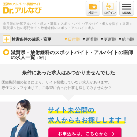
検討中
ログイン
MENU
非常勤の医師アルバイト求人・募集
>
スポットバイト/アルバイト求人を探す
>
近畿
>
滋賀県
>
他の専門全て
>
放射線科のスポットアルバイト求人
検索条件の確認・変更
▼
日付順
▼
新着順
▼
更新順
▼
給与順
滋賀県・放射線科のスポットバイト・アルバイトの医師
の求人一覧
（0件）
条件にあった求人はみつかりませんでした
医療機関側の都合により、サイト掲載していない求人があります。
専任スタッフを通じて、ご希望に合った仕事を探してみませんか？