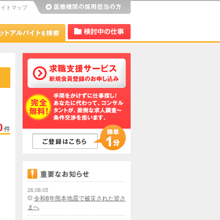
サイトマップ
び
Dr.アルなび
検討中リスト
0
件
26.08.05
令和8年熊本地震で被災された皆さ
まへ