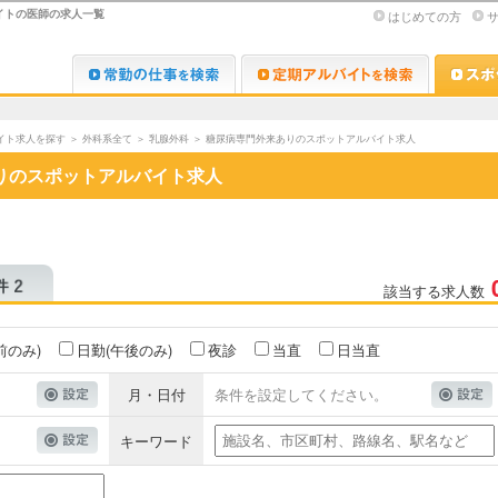
イトの医師の求人一覧
はじめての方
Dr.転職なび
Dr.アルな
イト求人を探す
＞
外科系全て
＞
乳腺外科
＞
糖尿病専門外来ありのスポットアルバイト求人
りのスポットアルバイト求人
該当する求人数
前のみ)
日勤(午後のみ)
夜診
当直
日当直
月・日付
条件を設定してください。
キーワード