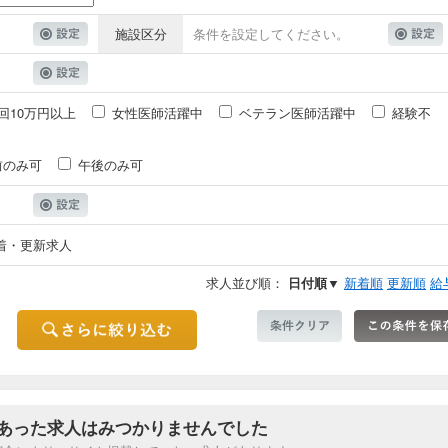
施設区分
条件を設定してください。
回10万円以上
女性医師活躍中
ベテラン医師活躍中
経験不
前のみ可
午後のみ可
着・更新求人
求人並び順：
日付順▼
新着順
更新順
給
あった求人はみつかりませんでした