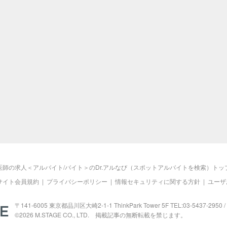
医師の求人＜アルバイト/バイト＞のDr.アルなび（スポットアルバイトを検索）トッ
サイト会員規約
|
プライバシーポリシー
|
情報セキュリティに関する方針
|
ユーザ
M.STAGE
〒141-6005 東京都品川区大崎2-1-1 ThinkPark Tower 5F TEL:03-5437-2950 / 
©2026
M.STAGE
CO., LTD. 掲載記事の無断転載を禁じます。