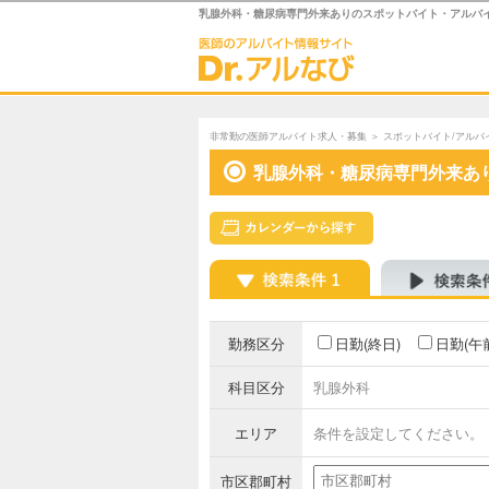
乳腺外科・糖尿病専門外来ありのスポットバイト・アルバ
非常勤の医師アルバイト求人・募集
＞
スポットバイト/アルバ
乳腺外科・糖尿病専門外来あ
勤務区分
日勤(終日)
日勤(午
科目区分
乳腺外科
エリア
条件を設定してください。
市区郡町村