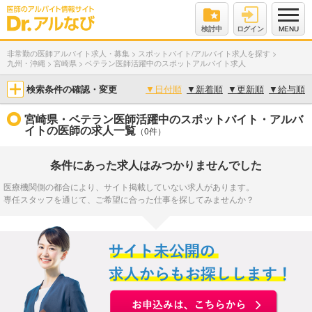
検討中
ログイン
MENU
非常勤の医師アルバイト求人・募集
>
スポットバイト/アルバイト求人を探す
>
九州・沖縄
>
宮崎県
>
ベテラン医師活躍中のスポットアルバイト求人
検索条件の確認・変更
▼
日付順
▼
新着順
▼
更新順
▼
給与順
宮崎県・ベテラン医師活躍中のスポットバイト・アルバ
イトの医師の求人一覧
（0件）
条件にあった求人はみつかりませんでした
医療機関側の都合により、サイト掲載していない求人があります。
専任スタッフを通じて、ご希望に合った仕事を探してみませんか？