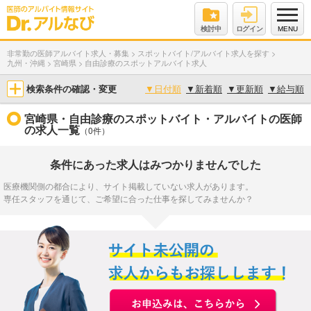
検討中
ログイン
MENU
非常勤の医師アルバイト求人・募集
>
スポットバイト/アルバイト求人を探す
>
九州・沖縄
>
宮崎県
>
自由診療のスポットアルバイト求人
検索条件の確認・変更
▼
日付順
▼
新着順
▼
更新順
▼
給与順
宮崎県・自由診療のスポットバイト・アルバイトの医師
の求人一覧
（0件）
条件にあった求人はみつかりませんでした
医療機関側の都合により、サイト掲載していない求人があります。
専任スタッフを通じて、ご希望に合った仕事を探してみませんか？