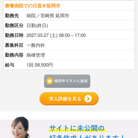
療養病院での日直＠延岡市
勤務先
病院／宮崎県 延岡市
勤務区分
日勤(終日)
勤務日時
2027.03.27 (土) 08:00～17:00
募集科目
一般内科
勤務内容
病棟管理
給与
1回 58,500円
検討中リストに追加す
求人詳細を見る