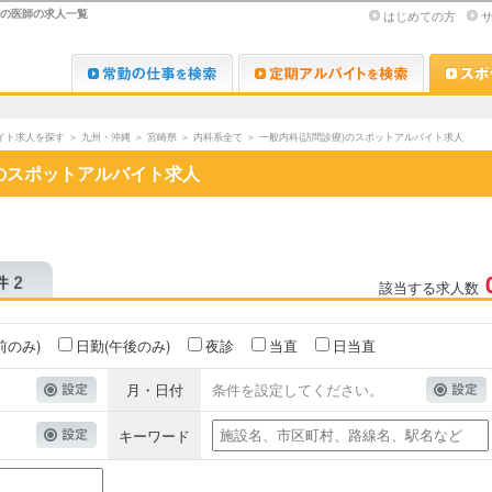
トの医師の求人一覧
はじめての方
Dr.転職なび
Dr.アルな
イト求人を探す
＞
九州・沖縄
＞
宮崎県
＞
内科系全て
＞
一般内科(訪問診療)のスポットアルバイト求人
のスポットアルバイト求人
該当する求人数
前のみ)
日勤(午後のみ)
夜診
当直
日当直
月・日付
条件を設定してください。
キーワード