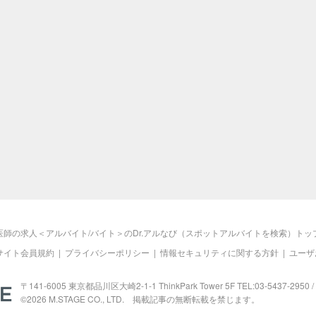
医師の求人＜アルバイト/バイト＞のDr.アルなび（スポットアルバイトを検索）トッ
サイト会員規約
|
プライバシーポリシー
|
情報セキュリティに関する方針
|
ユーザ
M.STAGE
〒141-6005 東京都品川区大崎2-1-1 ThinkPark Tower 5F TEL:03-5437-2950 / 
©2026
M.STAGE
CO., LTD. 掲載記事の無断転載を禁じます。