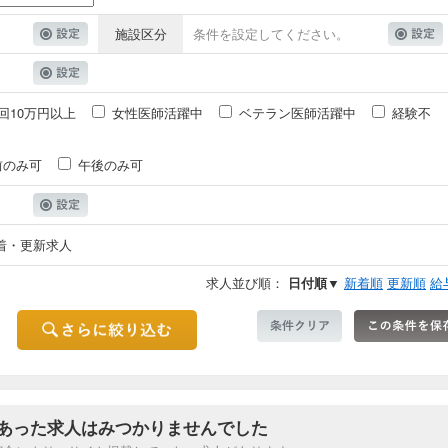
施設区分
条件を設定してください。
回10万円以上
女性医師活躍中
ベテラン医師活躍中
経験不
前のみ可
午後のみ可
着・更新求人
求人並び順：
日付順▼
新着順
更新順
給
あった求人はみつかりませんでした