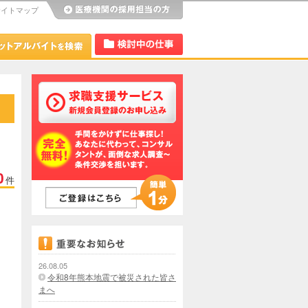
サイトマップ
び
Dr.アルなび
検討中リスト
0
件
26.08.05
令和8年熊本地震で被災された皆さ
まへ